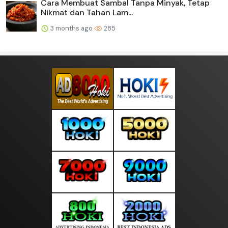
Cara Membuat Sambal Tanpa Minyak, Tetap
Nikmat dan Tahan Lam...
3 months ago
285