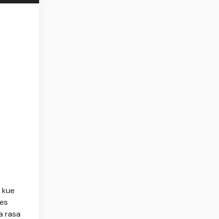
 kue
ses
a rasa