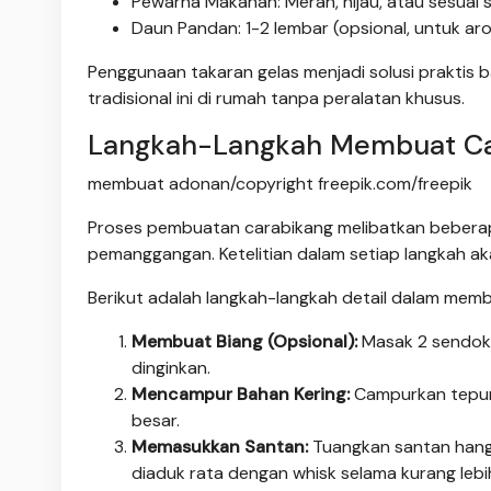
Pewarna Makanan: Merah, hijau, atau sesuai s
Daun Pandan: 1-2 lembar (opsional, untuk ar
Penggunaan takaran gelas menjadi solusi praktis
tradisional ini di rumah tanpa peralatan khusus.
Langkah-Langkah Membuat Ca
membuat adonan/copyright freepik.com/freepik
Proses pembuatan carabikang melibatkan beberapa
pemanggangan. Ketelitian dalam setiap langkah 
Berikut adalah langkah-langkah detail dalam memb
Membuat Biang (Opsional):
Masak 2 sendok 
dinginkan.
Mencampur Bahan Kering:
Campurkan tepung 
besar.
Memasukkan Santan:
Tuangkan santan hanga
diaduk rata dengan whisk selama kurang lebih