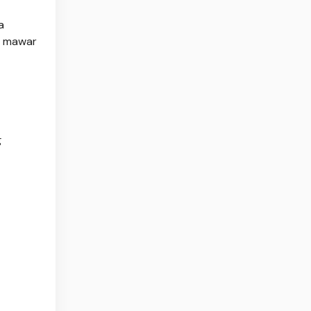
a
a mawar
g