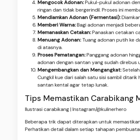
Mengocok Adonan:
Pukul-pukul adonan den
ringan dan tidak bergerindil. Proses ini me
Mendiamkan Adonan (Fermentasi):
Diamkan 
Memberi Warna:
Bagi adonan menjadi bebera
Memanaskan Cetakan:
Panaskan cetakan car
Menuang Adonan:
Tuang adonan putih ke da
di atasnya.
Proses Pematangan:
Panggang adonan hingga
adonan dengan santan yang sudah direbus 
Mengembangkan dan Mengangkat:
Setelah
Cungkil kue dari salah satu sisi sambil dita
santan kental agar tetap lunak.
Tips Memastikan Carabikang
Ilustrasi carabikang | Instagram/@kulinerhero
Beberapa trik dapat diterapkan untuk memastikan
Perhatikan detail dalam setiap tahapan pembuatan