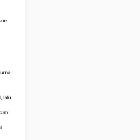
kue
urna.
 lalu
adah
l