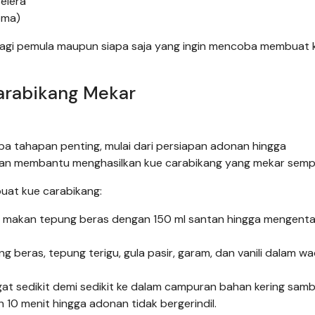
elera
oma)
 bagi pemula maupun siapa saja yang ingin mencoba membuat 
rabikang Mekar
 tahapan penting, mulai dari persiapan adonan hingga
akan membantu menghasilkan kue carabikang yang mekar semp
uat kue carabikang:
makan tepung beras dengan 150 ml santan hingga mengental,
beras, tepung terigu, gula pasir, garam, dan vanili dalam w
t sedikit demi sedikit ke dalam campuran bahan kering sambi
 10 menit hingga adonan tidak bergerindil.