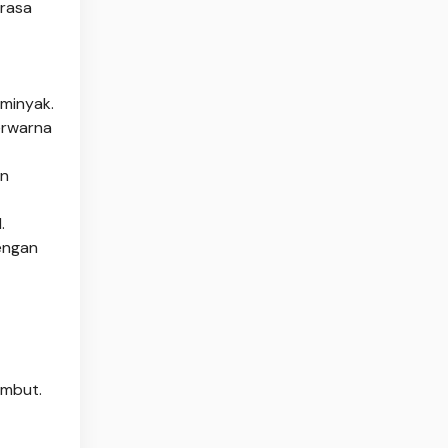
erasa
 minyak.
erwarna
an
.
dengan
embut.