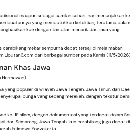
radisional maupun sebagai camilan sehari-hari menunjukkan k
es pembuatannya yang membutuhkan ketelitian, terutama dala
ghasilkan kue dengan tampilan menarik dan rasa yang
e carabikang mekar sempurna dapat tersaji di meja makan
kum Liputan6.com dari berbagai sumber pada Kamis (11/5/2026)
anan Khas Jawa
na Hermawan)
awa yang populer di wilayah Jawa Tengah, Jawa Timur, dan Da
k menyerupai bunga yang sedang merekah, dengan tekstur bers
 abad ke-18 silam, dengan dokumentasi yang terdapat dalam Se
al dari Semarang, Jawa Tengah, kue carabikang juga dapat d
aerah Istimewa Yogyakarta.