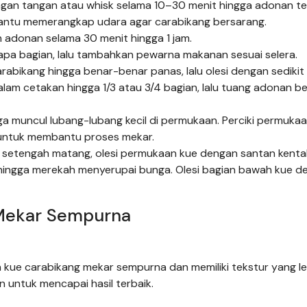
gan tangan atau whisk selama 10–30 menit hingga adonan t
mbantu memerangkap udara agar carabikang bersarang.
adonan selama 30 menit hingga 1 jam.
pa bagian, lalu tambahkan pewarna makanan sesuai selera.
abikang hingga benar-benar panas, lalu olesi dengan sedikit
lam cetakan hingga 1/3 atau 3/4 bagian, lalu tuang adonan b
 muncul lubang-lubang kecil di permukaan. Perciki permuka
untuk membantu proses mekar.
 setengah matang, olesi permukaan kue dengan santan kental
rik hingga merekah menyerupai bunga. Olesi bagian bawah kue 
 Mekar Sempurna
 kue carabikang mekar sempurna dan memiliki tekstur yang l
 untuk mencapai hasil terbaik.