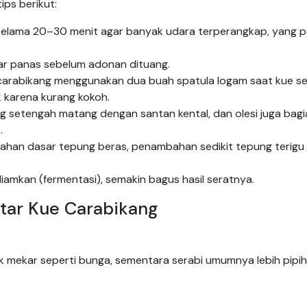
ips berikut:
lama 20–30 menit agar banyak udara terperangkap, yang p
r panas sebelum adonan dituang.
 carabikang menggunakan dua buah spatula logam saat kue s
 karena kurang kokoh.
 setengah matang dengan santan kental, dan olesi juga bagi
.
han dasar tepung beras, penambahan sedikit tepung terigu
amkan (fermentasi), semakin bagus hasil seratnya.
tar Kue Carabikang
uk mekar seperti bunga, sementara serabi umumnya lebih pipi