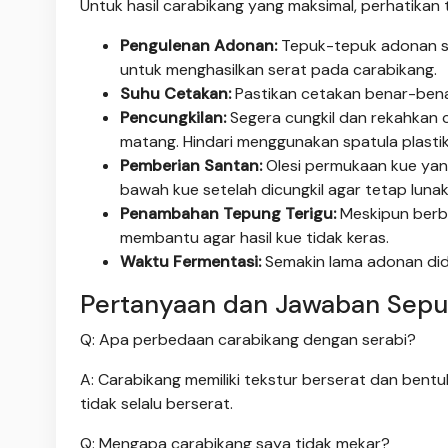
Untuk hasil carabikang yang maksimal, perhatikan t
Pengulenan Adonan:
Tepuk-tepuk adonan se
untuk menghasilkan serat pada carabikang.
Suhu Cetakan:
Pastikan cetakan benar-bena
Pencungkilan:
Segera cungkil dan rekahkan
matang. Hindari menggunakan spatula plastik
Pemberian Santan:
Olesi permukaan kue yang
bawah kue setelah dicungkil agar tetap lunak
Penambahan Tepung Terigu:
Meskipun berba
membantu agar hasil kue tidak keras.
Waktu Fermentasi:
Semakin lama adonan didi
Pertanyaan dan Jawaban Sepu
Q: Apa perbedaan carabikang dengan serabi?
A: Carabikang memiliki tekstur berserat dan bent
tidak selalu berserat.
Q: Mengapa carabikang saya tidak mekar?