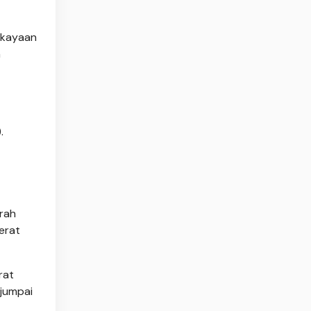
ekayaan
m
.
erah
erat
rat
ijumpai