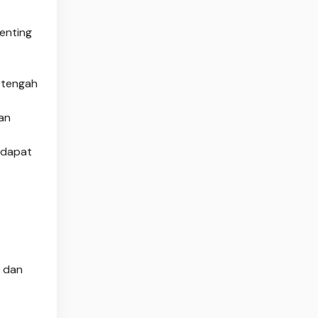
enting
etengah
an
 dapat
h dan