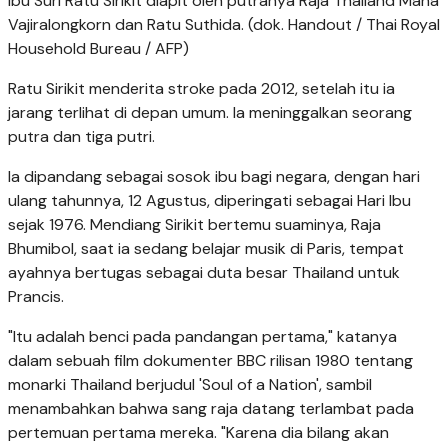
Ibu Suri Ratu Sirikit diapit oleh putranya Raja Thailand Maha
Vajiralongkorn dan Ratu Suthida. (dok. Handout / Thai Royal
Household Bureau / AFP)
Ratu Sirikit menderita stroke pada 2012, setelah itu ia
jarang terlihat di depan umum. Ia meninggalkan seorang
putra dan tiga putri.
Ia dipandang sebagai sosok ibu bagi negara, dengan hari
ulang tahunnya, 12 Agustus, diperingati sebagai Hari Ibu
sejak 1976. Mendiang Sirikit bertemu suaminya, Raja
Bhumibol, saat ia sedang belajar musik di Paris, tempat
ayahnya bertugas sebagai duta besar Thailand untuk
Prancis.
"Itu adalah benci pada pandangan pertama," katanya
dalam sebuah film dokumenter BBC rilisan 1980 tentang
monarki Thailand berjudul 'Soul of a Nation', sambil
menambahkan bahwa sang raja datang terlambat pada
pertemuan pertama mereka. "Karena dia bilang akan