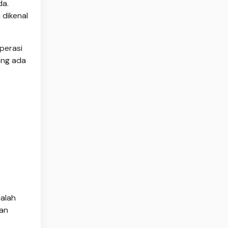
da.
 dikenal
perasi
ang ada
alah
gan