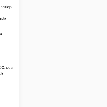
 setiap
pada
ap
00, dua
di
a