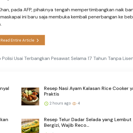
h Khan, pada AFP, pihaknya tengah mempertimbangkan naik ba
al, maskapai ini baru saja membuka kembali penerbangan ke be
.
Read Entire Article
 Polisi Usai Terbangkan Pesawat Selama 17 Tahun Tanpa Lisen
nyal
Resep Nasi Ayam Kalasan Rice Cooker 
Praktis
2 hours ago
4
Ikan
Resep Telur Dadar Selada yang Lembut
Bergizi, Wajib Reco...