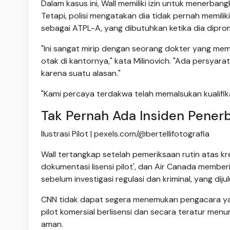
Dalam kasus ini, Wall memiliki izin untuk menerba
Tetapi, polisi mengatakan dia tidak pernah memilik
sebagai ATPL-A, yang dibutuhkan ketika dia dipr
"Ini sangat mirip dengan seorang dokter yang memil
otak di kantornya," kata Milinovich. "Ada persya
karena suatu alasan."
"Kami percaya terdakwa telah memalsukan kualifika
Tak Pernah Ada Insiden Pener
Ilustrasi Pilot | pexels.com/@bertellifotografia
Wall tertangkap setelah pemeriksaan rutin atas 
dokumentasi lisensi pilot', dan Air Canada memberi
sebelum investigasi regulasi dan kriminal, yang diju
CNN tidak dapat segera menemukan pengacara yan
pilot komersial berlisensi dan secara teratur 
aman.