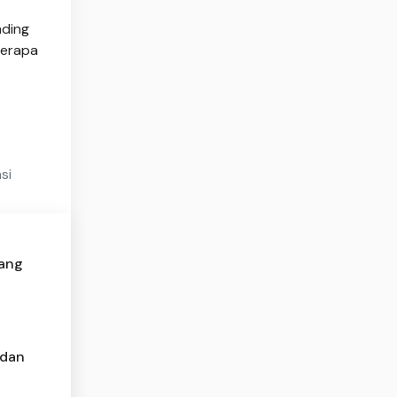
nding
berapa
si
yang
 dan