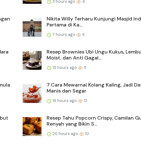
3 hours ago
4
ngan
Nikita Willy Terharu Kunjungi Masjid In
Pertama di Ka...
7 hours ago
9
dara
Resep Brownies Ubi Ungu Kukus, Lembu
Moist, dan Anti Gagal...
15 hours ago
11
mula
7 Cara Mewarnai Kolang Kaling, Jadi De
Manis dan Segar
16 hours ago
12
mbut
Resep Tahu Popcorn Crispy, Camilan Gu
Renyah yang Bikin S...
20 hours ago
10