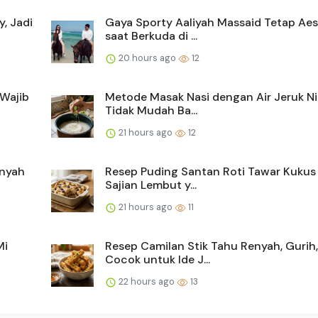
, Jadi
Gaya Sporty Aaliyah Massaid Tetap Aes
saat Berkuda di ...
20 hours ago
12
Wajib
Metode Masak Nasi dengan Air Jeruk Ni
Tidak Mudah Ba...
21 hours ago
12
enyah
Resep Puding Santan Roti Tawar Kukus 
Sajian Lembut y...
21 hours ago
11
Mi
Resep Camilan Stik Tahu Renyah, Gurih
Cocok untuk Ide J...
22 hours ago
13