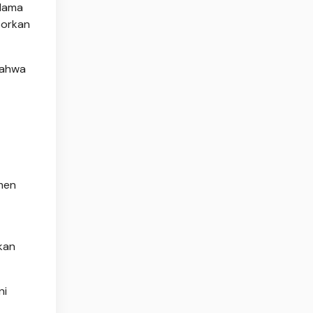
elama
porkan
bahwa
men
kan
ni