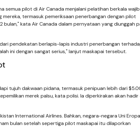
na semua pilot di Air Canada menjalani pelatihan berkala wajib
g mereka, termasuk pemeriksaan penerbangan dengan pilot
12 bulan," kata Air Canada dalam pernyataan yang diunggah 
g dari pendekatan berlapis-lapis industri penerbangan terhad
h ini dengan sangat serius," lanjut maskapai tersebut.
ot
pi tujuh dakwaan pidana, termasuk penipuan lebih dari $5.0
ilikan merek palsu, kata polisi. Ia diperkirakan akan hadir 
kistan International Airlines. Bahkan, negara-negara Uni Erop
m bulan setelah sepertiga pilot maskapai itu dilaporkan