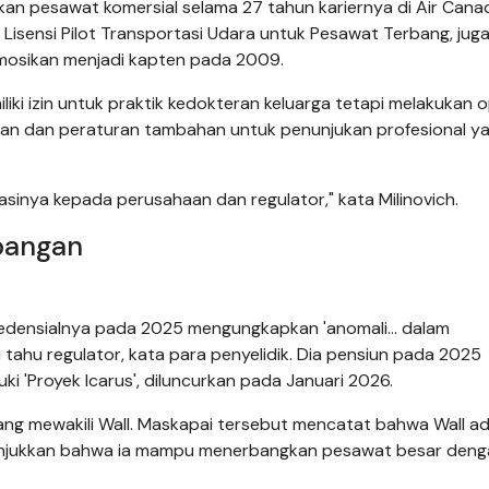
ngkan pesawat komersial selama 27 tahun kariernya di Air Cana
i Lisensi Pilot Transportasi Udara untuk Pesawat Terbang, juga
omosikan menjadi kapten pada 2009.
iki izin untuk praktik kedokteran keluarga tetapi melakukan o
ratan dan peraturan tambahan untuk penunjukan profesional y
sinya kepada perusahaan dan regulator," kata Milinovich.
bangan
kredensialnya pada 2025 mengungkapkan 'anomali… dalam
 tahu regulator, kata para penyelidik. Dia pensiun pada 2025
luki 'Proyek Icarus', diluncurkan pada Januari 2026.
g mewakili Wall. Maskapai tersebut mencatat bahwa Wall ad
menunjukkan bahwa ia mampu menerbangkan pesawat besar den