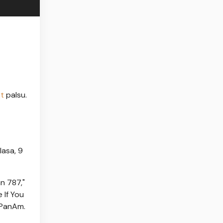
ot
palsu.
lasa, 9
n 787,"
 If You
 PanAm.