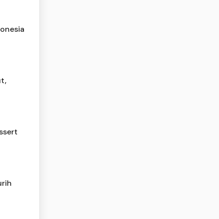
donesia
t,
ssert
rih