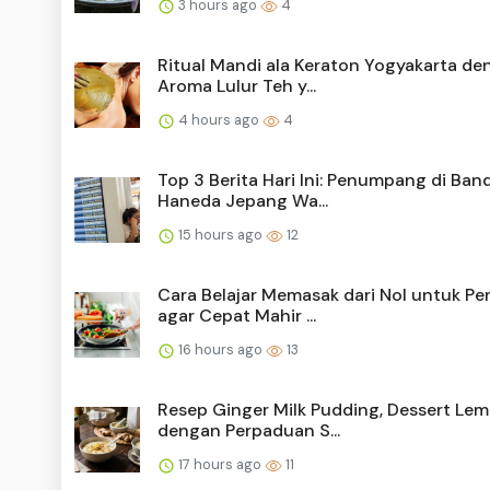
3 hours ago
4
Ritual Mandi ala Keraton Yogyakarta de
Aroma Lulur Teh y...
4 hours ago
4
Top 3 Berita Hari Ini: Penumpang di Ban
Haneda Jepang Wa...
15 hours ago
12
Cara Belajar Memasak dari Nol untuk Pe
agar Cepat Mahir ...
16 hours ago
13
Resep Ginger Milk Pudding, Dessert Le
dengan Perpaduan S...
17 hours ago
11