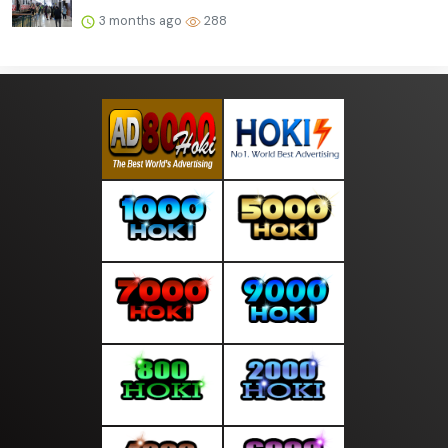
3 months ago
288