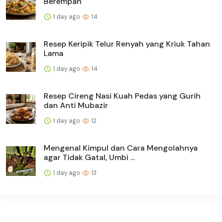
Berempah
1 day ago
14
Resep Keripik Telur Renyah yang Kriuk Tahan
Lama
1 day ago
14
Resep Cireng Nasi Kuah Pedas yang Gurih
dan Anti Mubazir
1 day ago
12
Mengenal Kimpul dan Cara Mengolahnya
agar Tidak Gatal, Umbi ...
1 day ago
13