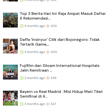
Top 3 Berita Hari Ini: Raja Ampat Masuk Daftar
6 Rekomendasi...
3 months ago
403
Daffa 'Insinyur' Cilik dari Bojonegoro: Tidak
Tertarik Game,...
3 months ago
400
Fujifilm dan Siloam International Hospitals
Jalin Kemitraan ...
2 months ago
348
Bayern vs Real Madrid : Misi Hidup Mati Tiket
Semifinal di A...
3 months ago
347