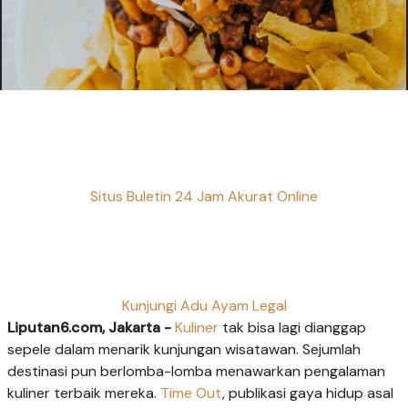
Situs Buletin 24 Jam Akurat Online
Kunjungi Adu Ayam Legal
Liputan6.com, Jakarta -
Kuliner
tak bisa lagi dianggap
sepele dalam menarik kunjungan wisatawan. Sejumlah
destinasi pun berlomba-lomba menawarkan pengalaman
kuliner terbaik mereka.
Time Out
, publikasi gaya hidup asal