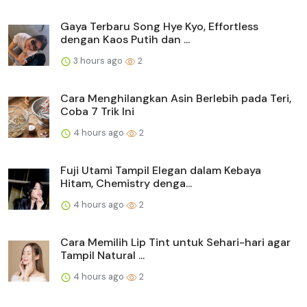
Gaya Terbaru Song Hye Kyo, Effortless
dengan Kaos Putih dan ...
3 hours ago
2
Cara Menghilangkan Asin Berlebih pada Teri,
Coba 7 Trik Ini
4 hours ago
2
Fuji Utami Tampil Elegan dalam Kebaya
Hitam, Chemistry denga...
4 hours ago
2
Cara Memilih Lip Tint untuk Sehari-hari agar
Tampil Natural ...
4 hours ago
2