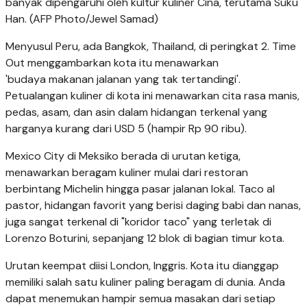
banyak dipengaruhi oleh kultur kuliner Cina, terutama Suku
Han. (AFP Photo/Jewel Samad)
Menyusul Peru, ada Bangkok, Thailand, di peringkat 2. Time
Out menggambarkan kota itu menawarkan
'budaya makanan jalanan yang tak tertandingi'.
Petualangan kuliner di kota ini menawarkan cita rasa manis,
pedas, asam, dan asin dalam hidangan terkenal yang
harganya kurang dari USD 5 (hampir Rp 90 ribu).
Mexico City di Meksiko berada di urutan ketiga,
menawarkan beragam kuliner mulai dari restoran
berbintang Michelin hingga pasar jalanan lokal. Taco al
pastor, hidangan favorit yang berisi daging babi dan nanas,
juga sangat terkenal di "koridor taco" yang terletak di
Lorenzo Boturini, sepanjang 12 blok di bagian timur kota.
Urutan keempat diisi London, Inggris. Kota itu dianggap
memiliki salah satu kuliner paling beragam di dunia. Anda
dapat menemukan hampir semua masakan dari setiap