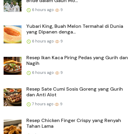
Bride dalam Gaun Mo...
6 hours ago
9
Yubari King, Buah Melon Termahal di Dunia
yang Dipanen denga...
6 hours ago
9
Resep Ikan Kaca Piring Pedas yang Gurih dan
Nagih
6 hours ago
9
Resep Sate Cumi Sosis Goreng yang Gurih
dan Anti Alot
7 hours ago
9
Resep Chicken Finger Crispy yang Renyah
Tahan Lama