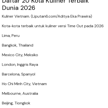
Daftar 20 Kota Kuliner Terbaik
Dunia 2026
Kuliner Vietnam. (Liputan6.com/Aditya Eka Prawira)
Kota-kota terbaik untuk kuliner versi Time Out pada 2026
Lima, Peru
Bangkok, Thailand
Mexico City, Meksiko
London, Inggris Raya
Barcelona, ​​Spanyol
Ho Chi Minh City, Vietnam
Melbourne, Australia
Beijing, Tiongkok