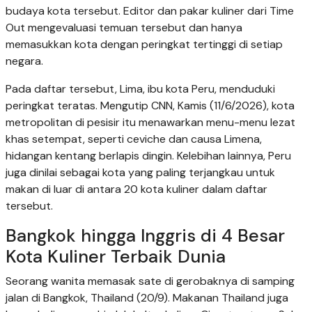
budaya kota tersebut. Editor dan pakar kuliner dari Time
Out mengevaluasi temuan tersebut dan hanya
memasukkan kota dengan peringkat tertinggi di setiap
negara.
Pada daftar tersebut, Lima, ibu kota Peru, menduduki
peringkat teratas. Mengutip CNN, Kamis (11/6/2026), kota
metropolitan di pesisir itu menawarkan menu-menu lezat
khas setempat, seperti ceviche dan causa Limena,
hidangan kentang berlapis dingin. Kelebihan lainnya, Peru
juga dinilai sebagai kota yang paling terjangkau untuk
makan di luar di antara 20 kota kuliner dalam daftar
tersebut.
Bangkok hingga Inggris di 4 Besar
Kota Kuliner Terbaik Dunia
Seorang wanita memasak sate di gerobaknya di samping
jalan di Bangkok, Thailand (20/9). Makanan Thailand juga