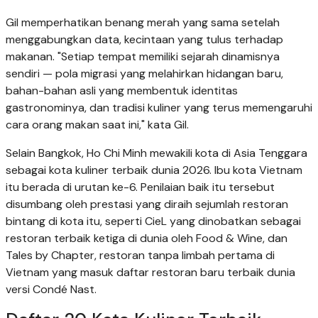
Gil memperhatikan benang merah yang sama setelah
menggabungkan data, kecintaan yang tulus terhadap
makanan. "Setiap tempat memiliki sejarah dinamisnya
sendiri — pola migrasi yang melahirkan hidangan baru,
bahan-bahan asli yang membentuk identitas
gastronominya, dan tradisi kuliner yang terus memengaruhi
cara orang makan saat ini," kata Gil.
Selain Bangkok, Ho Chi Minh mewakili kota di Asia Tenggara
sebagai kota kuliner terbaik dunia 2026. Ibu kota Vietnam
itu berada di urutan ke-6. Penilaian baik itu tersebut
disumbang oleh prestasi yang diraih sejumlah restoran
bintang di kota itu, seperti CieL yang dinobatkan sebagai
restoran terbaik ketiga di dunia oleh Food & Wine, dan
Tales by Chapter, restoran tanpa limbah pertama di
Vietnam yang masuk daftar restoran baru terbaik dunia
versi Condé Nast.