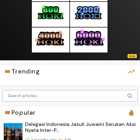
Trending
Popular
Delegasi Indonesia Jazuli Juwaini Serukan Aksi
Nyata Inter-P...
3 months ago
426