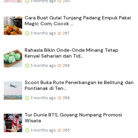
3 months ago
290
Cara Buat Gulai Tunjang Padang Empuk Pakai
Magic Com, Cocok ...
3 months ago
287
Rahasia Bikin Onde-Onde Minang Tetap
Kenyal Seharian dan Tid...
3 months ago
286
Scoot Buka Rute Penerbangan ke Belitung dan
Pontianak di Ten...
3 months ago
286
Tur Dunia BTS, Goyang Numpang Promosi
Wisata
3 months ago
285