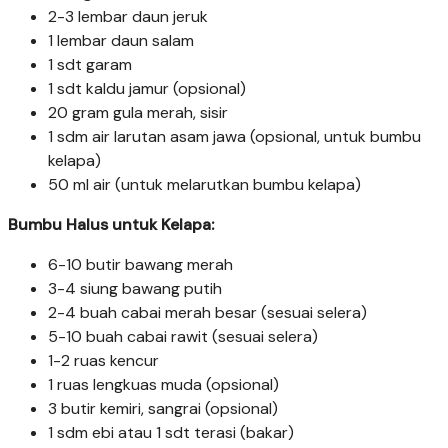
2-3 lembar daun jeruk
1 lembar daun salam
1 sdt garam
1 sdt kaldu jamur (opsional)
20 gram gula merah, sisir
1 sdm air larutan asam jawa (opsional, untuk bumbu
kelapa)
50 ml air (untuk melarutkan bumbu kelapa)
Bumbu Halus untuk Kelapa:
6-10 butir bawang merah
3-4 siung bawang putih
2-4 buah cabai merah besar (sesuai selera)
5-10 buah cabai rawit (sesuai selera)
1-2 ruas kencur
1 ruas lengkuas muda (opsional)
3 butir kemiri, sangrai (opsional)
1 sdm ebi atau 1 sdt terasi (bakar)