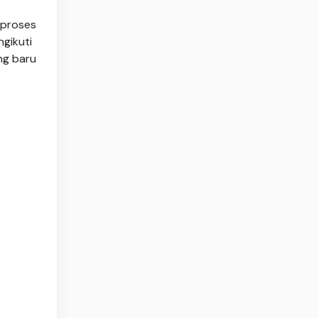
 proses
gikuti
ng baru