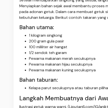
Setelah mendapatkan singkong yang sesuai, langk
Menyiapkan bahan sejak awal membantu proses m
pada adonan getuk. Dalam cara membuat getuk si
kebutuhan keluarga. Berikut contoh takaran yang
Bahan utama:
1 kilogram singkong
200 gram gula pasir
100 mililiter air hangat
1/2 sendok teh garam
Pewarna makanan merah secukupnya
Pewarna makanan hijau secukupnya
Pewarna makanan kuning secukupnya
Bahan taburan:
Kelapa parut secukupnya atau taburan pilihan
Langkah Membuatnya dari Awa
Ilustrasi getuk warna warni. (Liputan6.com/IG/anikt