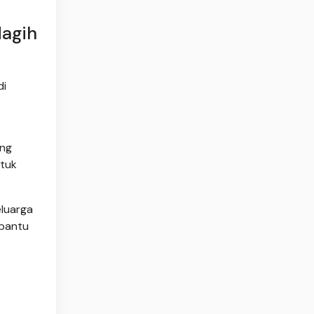
Nagih
di
ang
ntuk
eluarga
mbantu