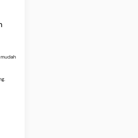
n
g mudah
ng.