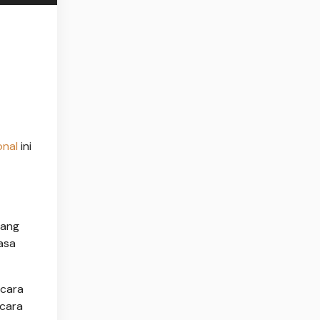
onal
ini
yang
asa
 cara
 cara