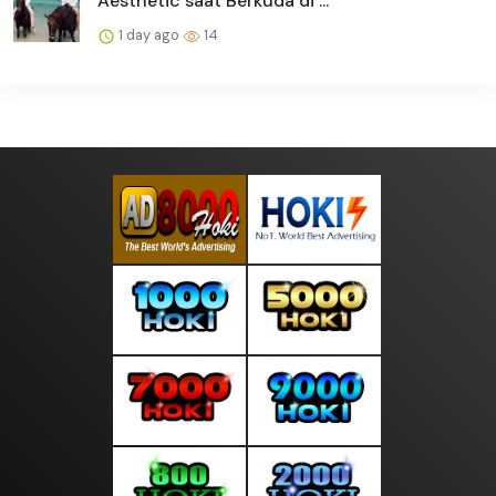
Aesthetic saat Berkuda di ...
1 day ago
14