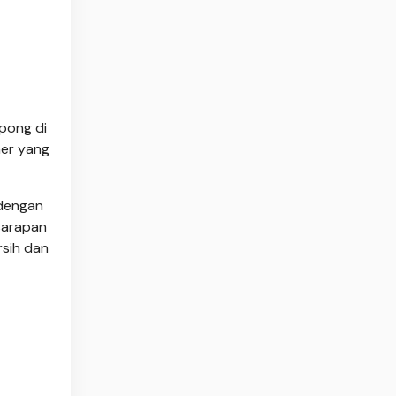
pong di
ner yang
 dengan
sarapan
rsih dan