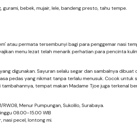
urami, bebek, mujair, lele, bandeng presto, tahu tempe.
gem' atau permata tersembunyi bagi para penggemar nasi tem
ikan menu lezat telah menarik perhatian para pencinta kuli
an yang digunakan. Sayuran selalu segar dan sambalnya dibuat
rasa pedas yang nikmat tanpa terlalu menusuk. Cocok untuk 
ai tambahannya, tempat makan Madame Tjoe juga terkenal be
01/RW.08, Menur Pumpungan, Sukolilo, Surabaya.
inggu 08.00–15.00 WIB
, nasi pecel, lontong mi.