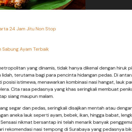
rta 24 Jam Jitu Non Stop
n Sabung Ayam Terbaik
metropolitan yang dinamis, tidak hanya dikenal dengan hiruk p
 lidah, terutama bagi para pencinta hidangan pedas. Di antar
posisi istimewa, menawarkan kombinasi nasi hangat, lauk pa
elera. Cita rasa pedasnya yang khas seringkali membuat pen
antap siang maupun malam.
ng segar dan pedas, seringkali disajikan mentah atau dengan
gan aneka lauk seperti ayam, bebek, ikan, hingga babat, leng
Sensasi nikmat bersantap ini telah menarik banyak penggemar
ri rekomendasi nasi tempong di Surabaya yang pedasnya bik