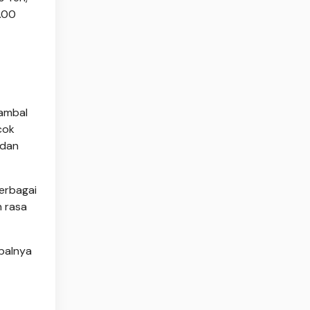
0.00
Sambal
cok
 dan
berbagai
 rasa
balnya