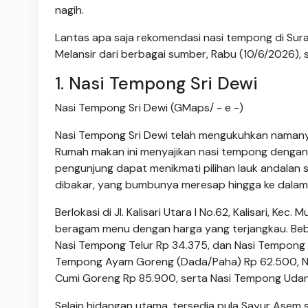
nagih.
Lantas apa saja rekomendasi nasi tempong di Sura
Melansir dari berbagai sumber, Rabu (10/6/2026), s
1. Nasi Tempong Sri Dewi
Nasi Tempong Sri Dewi (GMaps/ - e -)
Nasi Tempong Sri Dewi telah mengukuhkan namanya
Rumah makan ini menyajikan nasi tempong dengan 
pengunjung dapat menikmati pilihan lauk andalan s
dibakar, yang bumbunya meresap hingga ke dalam
Berlokasi di Jl. Kalisari Utara I No.62, Kalisari, K
beragam menu dengan harga yang terjangkau. Beb
Nasi Tempong Telur Rp 34.375, dan Nasi Tempong Lel
Tempong Ayam Goreng (Dada/Paha) Rp 62.500, N
Cumi Goreng Rp 85.900, serta Nasi Tempong Uda
Selain hidangan utama, tersedia pula Sayur Asem