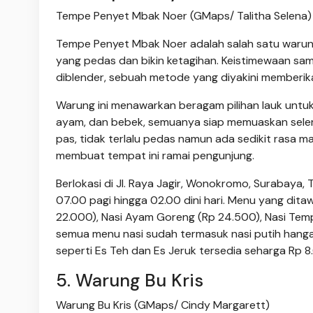
Tempe Penyet Mbak Noer (GMaps/ Talitha Selena)
Tempe Penyet Mbak Noer adalah salah satu warung
yang pedas dan bikin ketagihan. Keistimewaan sam
diblender, sebuah metode yang diyakini memberika
Warung ini menawarkan beragam pilihan lauk untuk d
ayam, dan bebek, semuanya siap memuaskan seler
pas, tidak terlalu pedas namun ada sedikit rasa m
membuat tempat ini ramai pengunjung.
Berlokasi di Jl. Raya Jagir, Wonokromo, Surabaya,
07.00 pagi hingga 02.00 dini hari. Menu yang dita
22.000), Nasi Ayam Goreng (Rp 24.500), Nasi Temp
semua menu nasi sudah termasuk nasi putih hanga
seperti Es Teh dan Es Jeruk tersedia seharga Rp 8
5. Warung Bu Kris
Warung Bu Kris (GMaps/ Cindy Margarett)