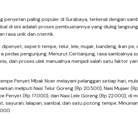
 penyetan paling populer di Surabaya, terkenal dengan sam
bal di sini adalah proses pembuatannya yang diuleg langsung
n rasa unik dan otentik.
ipenyet, seperti tempe, telur, lele, mujair, bandeng, ikan pe,
a pedas pengunjung. Menurut Ceritanjung, rasa sambalnya s
anis, dan proses ulek manualnya menjadi salah satu faktor ya
 Tempe Penyet Mbak Noer melayani pelanggan setiap hari, mula
warkan meliputi Nasi Telur Goreng (Rp 20.500), Nasi Mujaer (R
e Penyet (Rp 17.000), dan Nasi Lele Goreng (Rp 22.000), di 
t, sayuran, lalapan, sambal, dan satu potong tempe. Minuma
.000.