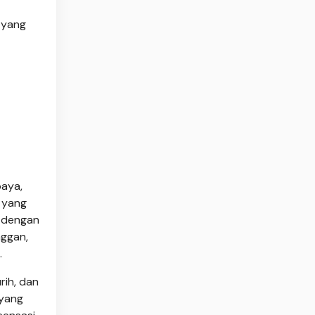
 yang
baya,
 yang
 dengan
nggan,
.
rih, dan
 yang