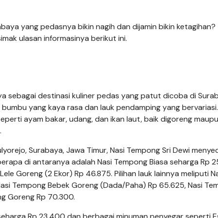
baya yang pedasnya bikin nagih dan dijamin bikin ketagihan?
imak ulasan informasinya berikut ini.
 sebagai destinasi kuliner pedas yang patut dicoba di Sura
bumbu yang kaya rasa dan lauk pendamping yang bervariasi.
eperti ayam bakar, udang, dan ikan laut, baik digoreng maup
.
ec. Mulyorejo, Surabaya, Jawa Timur, Nasi Tempong Sri Dewi menye
erapa di antaranya adalah Nasi Tempong Biasa seharga Rp 2
e Goreng (2 Ekor) Rp 46.875. Pilihan lauk lainnya meliputi N
asi Tempong Bebek Goreng (Dada/Paha) Rp 65.625, Nasi Te
ng Goreng Rp 70.300.
 seharga Rp 23.400 dan berbagai minuman penyegar seperti E