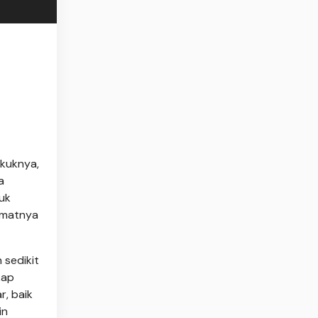
ikuknya,
a
uk
ikmatnya
 sedikit
kap
, baik
in