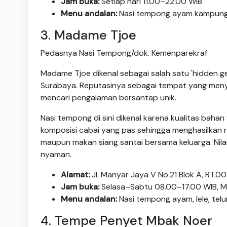
Jam buka:
Setiap hari 11.00–22.00 WIB
Menu andalan:
Nasi tempong ayam kampung, g
3. Madame Tjoe
Pedasnya Nasi Tempong/dok. Kemenparekraf
Madame Tjoe dikenal sebagai salah satu 'hidden 
Surabaya. Reputasinya sebagai tempat yang menyaj
mencari pengalaman bersantap unik.
Nasi tempong di sini dikenal karena kualitas bah
komposisi cabai yang pas sehingga menghasilkan 
maupun makan siang santai bersama keluarga. Nil
nyaman.
Alamat:
Jl. Manyar Jaya V No.21 Blok A, RT.0
Jam buka:
Selasa–Sabtu 08.00–17.00 WIB, M
Menu andalan:
Nasi tempong ayam, lele, telur
4. Tempe Penyet Mbak Noer