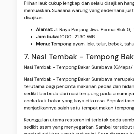
Pilihan lauk cukup lengkap dan selalu disajikan h
memuaskan. Suasana warung yang sederhana justr
disajikan.
Alamat:
Jl. Raya Panjang Jiwo Permai Blok G, 
Jam buka:
10.00–21.30 WIB
Menu:
Tempong ayam, lele, telur, bebek, tah
7. Nasi Tembak - Tempong Bak
Nasi Tembak - Tempong Bakar Surabaya (GMaps/ S
Nasi Tembak - Tempong Bakar Surabaya merupakan 
terutama bagi pencinta makanan pedas dan hida
sedikit berbeda dari nasi tempong pada umumny
aneka lauk bakar yang kaya cita rasa. Popularitasn
menjadikannya salah satu tempat makan tempong 
Keunggulan utama restoran ini terletak pada samb
sedikit asam yang menyegarkan. Sambal tersebut