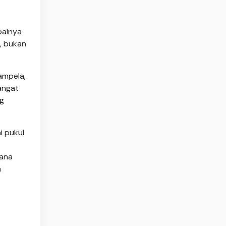
balnya
, bukan
 ampela,
angat
ng
i pukul
p
mana
n