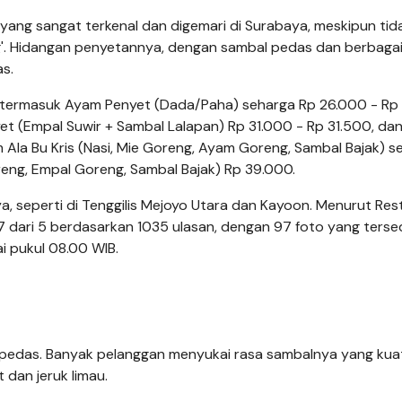
yang sangat terkenal dan digemari di Surabaya, meskipun tid
. Hidangan penyetannya, dengan sambal pedas dan berbagai 
as.
termasuk Ayam Penyet (Dada/Paha) seharga Rp 26.000 - Rp 
t (Empal Suwir + Sambal Lalapan) Rp 31.000 - Rp 31.500, da
 Ala Bu Kris (Nasi, Mie Goreng, Ayam Goreng, Sambal Bajak) s
reng, Empal Goreng, Sambal Bajak) Rp 39.000.
ya, seperti di Tenggilis Mejoyo Utara dan Kayoon. Menurut Re
.7 dari 5 berdasarkan 1035 ulasan, dengan 97 foto yang tersed
i pukul 08.00 WIB.
 pedas. Banyak pelanggan menyukai rasa sambalnya yang kua
dan jeruk limau.