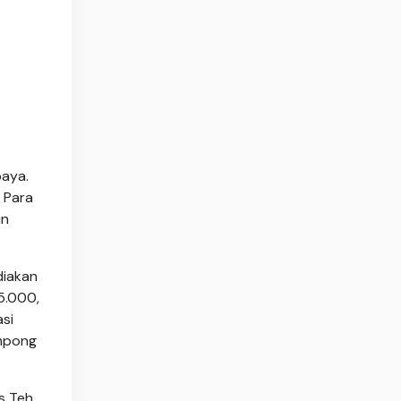
baya.
 Para
un
diakan
5.000,
asi
mpong
s Teh,