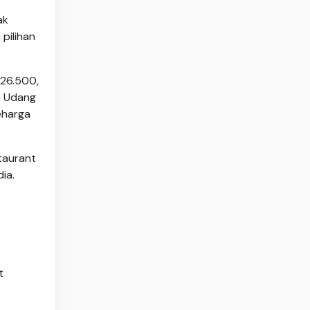
ak
pilihan
26.500,
n Udang
eharga
staurant
ia.
t