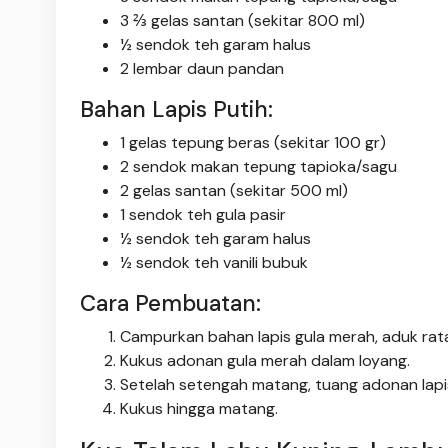
3 ⅔ gelas santan (sekitar 800 ml)
½ sendok teh garam halus
2 lembar daun pandan
Bahan Lapis Putih:
1 gelas tepung beras (sekitar 100 gr)
2 sendok makan tepung tapioka/sagu
2 gelas santan (sekitar 500 ml)
1 sendok teh gula pasir
½ sendok teh garam halus
½ sendok teh vanili bubuk
Cara Pembuatan:
Campurkan bahan lapis gula merah, aduk rata, 
Kukus adonan gula merah dalam loyang.
Setelah setengah matang, tuang adonan lapis
Kukus hingga matang.