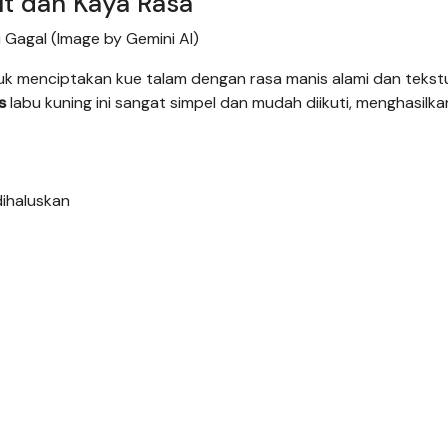
t dan Kaya Rasa
Gagal (Image by Gemini AI)
k menciptakan kue talam dengan rasa manis alami dan tekst
s
labu kuning ini sangat simpel dan mudah diikuti, menghasilka
dihaluskan