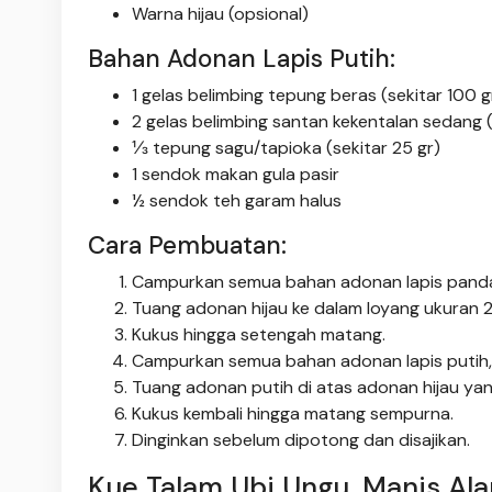
Warna hijau (opsional)
Bahan Adonan Lapis Putih:
1 gelas belimbing tepung beras (sekitar 100 g
2 gelas belimbing santan kekentalan sedang 
⅓ tepung sagu/tapioka (sekitar 25 gr)
1 sendok makan gula pasir
½ sendok teh garam halus
Cara Pembuatan:
Campurkan semua bahan adonan lapis pandan 
Tuang adonan hijau ke dalam loyang ukuran 
Kukus hingga setengah matang.
Campurkan semua bahan adonan lapis putih, l
Tuang adonan putih di atas adonan hijau ya
Kukus kembali hingga matang sempurna.
Dinginkan sebelum dipotong dan disajikan.
Kue Talam Ubi Ungu, Manis Ala