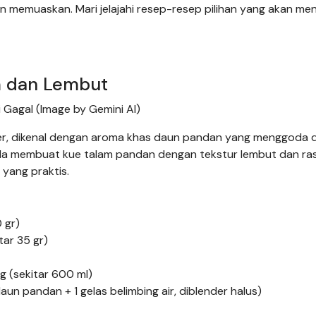
an memuaskan. Mari jelajahi resep-resep pilihan yang akan m
m dan Lembut
Gagal (Image by Gemini AI)
ler, dikenal dengan aroma khas daun pandan yang menggoda 
da membuat kue talam pandan dengan tekstur lembut dan ras
yang praktis.
 gr)
tar 35 gr)
g (sekitar 600 ml)
daun pandan + 1 gelas belimbing air, diblender halus)