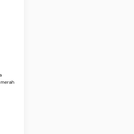
a
 merah