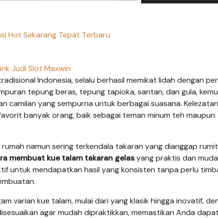
si Hot Sekarang Tepat Terbaru
ink Judi Slot Maxwin
radisional Indonesia, selalu berhasil memikat lidah dengan p
ampuran tepung beras, tepung tapioka, santan, dan gula, kem
lihan camilan yang sempurna untuk berbagai suasana. Kelezata
 favorit banyak orang, baik sebagai teman minum teh maupun
i rumah namun sering terkendala takaran yang dianggap rumit
ra membuat kue talam takaran gelas
yang praktis dan mud
fektif untuk mendapatkan hasil yang konsisten tanpa perlu tim
pembuatan.
 varian kue talam, mulai dari yang klasik hingga inovatif, d
h disesuaikan agar mudah dipraktikkan, memastikan Anda dapa