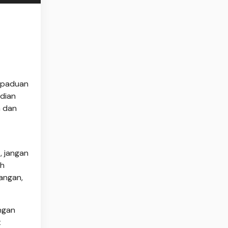
erpaduan
udian
n dan
, jangan
ah
bangan,
engan
t