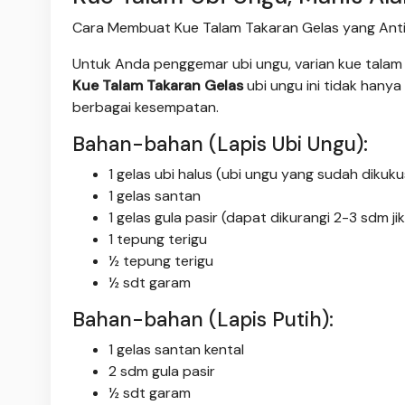
Cara Membuat Kue Talam Takaran Gelas yang Anti 
Untuk Anda penggemar ubi ungu, varian kue talam 
Kue Talam Takaran Gelas
ubi ungu ini tidak hanya 
berbagai kesempatan.
Bahan-bahan (Lapis Ubi Ungu):
1 gelas ubi halus (ubi ungu yang sudah dikuk
1 gelas santan
1 gelas gula pasir (dapat dikurangi 2-3 sdm ji
1 tepung terigu
½ tepung terigu
½ sdt garam
Bahan-bahan (Lapis Putih):
1 gelas santan kental
2 sdm gula pasir
½ sdt garam