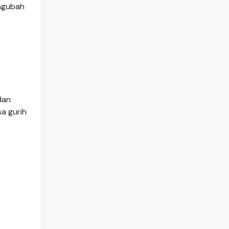
engubah
dan
a gurih