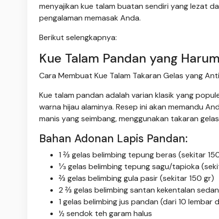
menyajikan kue talam buatan sendiri yang lezat d
pengalaman memasak Anda.
Berikut selengkapnya:
Kue Talam Pandan yang Haru
Cara Membuat Kue Talam Takaran Gelas yang Anti 
Kue talam pandan adalah varian klasik yang popu
warna hijau alaminya. Resep ini akan memandu An
manis yang seimbang, menggunakan takaran gelas 
Bahan Adonan Lapis Pandan:
1 ⅔ gelas belimbing tepung beras (sekitar 150
⅓ gelas belimbing tepung sagu/tapioka (seki
⅔ gelas belimbing gula pasir (sekitar 150 gr)
2 ⅔ gelas belimbing santan kekentalan sedan
1 gelas belimbing jus pandan (dari 10 lembar 
½ sendok teh garam halus