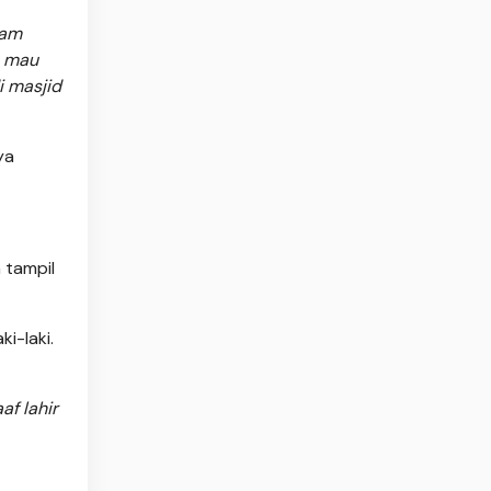
kam
h mau
i masjid
ya
 tampil
i-laki.
af lahir