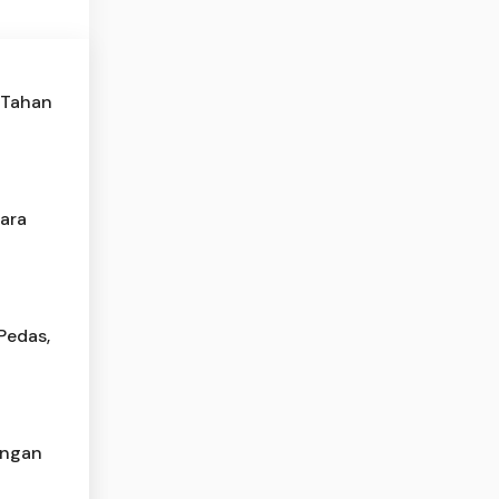
 Tahan
cara
Pedas,
angan