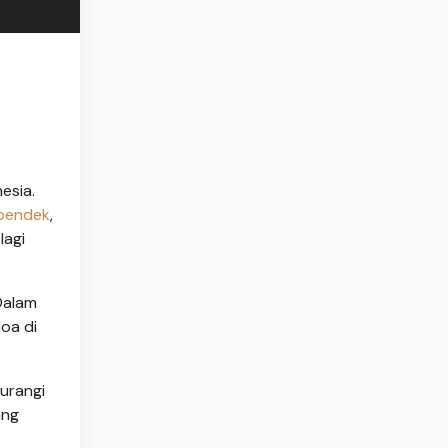
esia.
pendek
,
lagi
Dalam
oa di
gurangi
ang