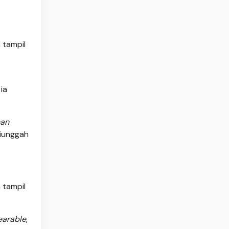
 tampil
ia
han
diunggah
 tampil
arable
,