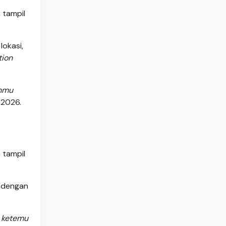
 tampil
lokasi,
tion
anmu
 2026.
 tampil
p dengan
 ketemu