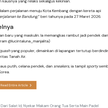
san kausnya yang relaks sekaligus kekinian.
a dalam perjalanan menuju Kota Kembang dengan kereta api
erjalanan ke Bandung
,” beri tahunya pada 27 Maret 2026.
elnya
an baru yang maskulin. Ia memangkas rambut jadi pendek dan
agram @lucintaluna_manjalita)
quash
yang populer, dimainkan di lapangan tertutup berdindi
ritas Tanah Air.
kaus putih, celana pendek, dan
sneakers
, ia tampil
sporty
semb
Korea.
Read Entire Article
ari Salat Id, Nyekar Makam Orang Tua Serta Main Padel