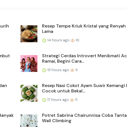
urih
Resep Tempe Kriuk Kristal yang Renyah
Lama
14 hours ago
10
embut
Strategi Cerdas Introvert Menikmati A
Ramai, Begini Cara...
15 hours ago
9
dan
Resep Nasi Cokot Ayam Suwir Kemangi 
Cocok untuk Bekal...
17 hours ago
11
Banyak
Potret Sabrina Chairunnisa Coba Tant
Wall Climbing