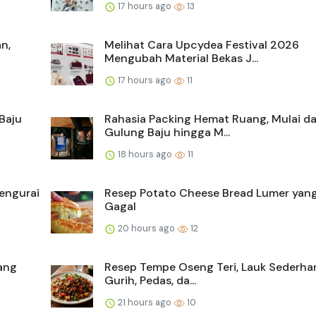
17 hours ago
13
n,
Melihat Cara Upcydea Festival 2026
Mengubah Material Bekas J...
17 hours ago
11
Baju
Rahasia Packing Hemat Ruang, Mulai da
Gulung Baju hingga M...
18 hours ago
11
Mengurai
Resep Potato Cheese Bread Lumer yang
Gagal
20 hours ago
12
ang
Resep Tempe Oseng Teri, Lauk Sederha
Gurih, Pedas, da...
21 hours ago
10