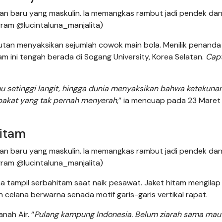
an baru yang maskulin. Ia memangkas rambut jadi pendek dan
agram @lucintaluna_manjalita)
utan menyaksikan sejumlah cowok main bola. Menilik penanda 
m ini tengah berada di Sogang University, Korea Selatan.
Cap
mu setinggi langit, hingga dunia menyaksikan bahwa ketekun
 bakat yang tak pernah menyerah
,” ia mencuap pada 23 Maret
itam
an baru yang maskulin. Ia memangkas rambut jadi pendek dan
agram @lucintaluna_manjalita)
a tampil serbahitam saat naik pesawat. Jaket hitam mengila
lana berwarna senada motif garis-garis vertikal rapat.
nah Air. “
Pulang kampung Indonesia. Belum ziarah sama mau