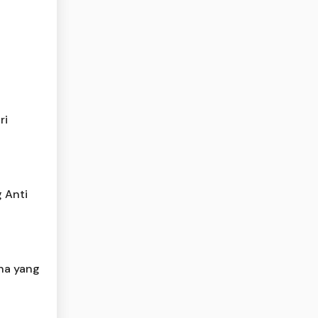
ri
 Anti
na yang