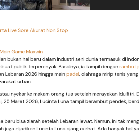
ta Live Sore Akurat Non Stop
Main Game Maxwin
n bukan hal baru dalam industri seni dunia termasuk di Indon
buat publik terperenyak. Pasalnya, ia tampil dengan
rambut 
n Lebaran 2026 hingga main
padel
, olahraga mirip tenis yang 
yarakat urban.
 atau nyekar ke makam orang tua setelah merayakan Idulfitri. 
si, 25 Maret 2026, Lucinta Luna tampil berambut pendek, berd
a baru bisa ziarah setelah Lebaran lewat. Namun, ini tak men
ah juga dijadikan Lucinta Luna ajang curhat. Ada banyak hal y