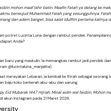
idzin mohon maaf lahir batin. Maafin Fatah ya datang ke ma
 anakmu berwujud Muhammad Fatah yang sesungguhnya. Fata
enang dan adem banget, bisa salat Idulfitri pertama kalinya d
nam potret Lucinta Luna dengan rambut pendek. Penampilann
ndapat Anda?
an baru yang maskulin. Ia memangkas rambut jadi pendek dan
agram @lucintaluna_manjalita)
 merayakan Lebaran, ia kembali ke fitrah sebagai seorang lak
gan baju koko berkerah abu-abu dan sarung.
y Eid Mubarak 1447 Hijriah. Minal aidin wal faidzin. Mohon ma
 di akun Instagram pada 21 Maret 2026.
versity