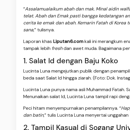
“
Assalamualaikum abah dan mak. Minal aidin walfa
telat. Abah dan Emak pasti bangga kedatangan
cerita ke emak dan abah. Kemarin Fatah di Korea t
sana
,” tulisnya.
Laporan khas
Liputan6.com
kali ini merangkum e
tampak lebih
fresh
dan awet muda. Bagaimana pe
1. Salat Id dengan Baju Koko
Lucinta Luna mengejutkan publik dengan penampil
beda saat Salat Id hingga ziarah. (Foto: Dok. Inst
Lucinta Luna punya nama asli Muhammad Fatah. Saat
Menunaikan salat Id, Lucinta Luna tampil rapi den
Peci hitam menyempurnakan penampilannya. “
Happ
dan batin
,” tulis Lucinta Luna menyertai unggahan
2. Tampil Kasual di Sogang Uni