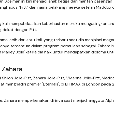
an Spelman ini kini menjadi anak ketiga dari mantan pasangan
nghapus “Pitt” dari nama belakang mereka setelah Maddox 
g kali mempublikasikan keberhasilan mereka mengasingkan a
g dekat dengan Pitt.
 lebih dari satu kali, yang terbaru saat dia menjalani maga
amanya tercantum dalam program permulaan sebagai 'Zahara 
a Marley Jolie' ketika dia naik untuk mendapatkan diploma unt
 Zahara
Shiloh Jolie-Pitt, Zahara Jolie-Pitt, Vivienne Jolie-Pitt, Madd
aat menghadiri premier 'Eternals', di BFI IMAX di London pada 
e, Zahara memperkenalkan dirinya saat menjadi anggota Alp