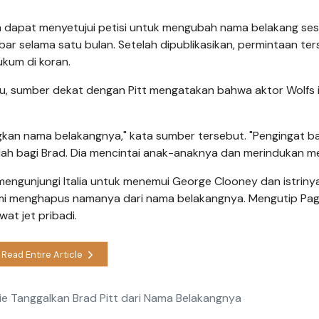
m dapat menyetujui petisi untuk mengubah nama belakang se
abar selama satu bulan. Setelah dipublikasikan, permintaan te
kum di koran.
lalu, sumber dekat dengan Pitt mengatakan bahwa aktor Wolfs 
angkan nama belakangnya," kata sumber tersebut. "Pengingat 
dah bagi Brad. Dia mencintai anak-anaknya dan merindukan me
engunjungi Italia untuk menemui George Clooney dan istrinya
mi menghapus namanya dari nama belakangnya. Mengutip Page
at jet pribadi.
Read Entire Article
olie Tanggalkan Brad Pitt dari Nama Belakangnya