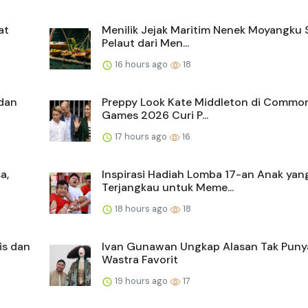
at
Menilik Jejak Maritim Nenek Moyangku
Pelaut dari Men...
16 hours ago
18
dan
Preppy Look Kate Middleton di Commo
Games 2026 Curi P...
17 hours ago
16
a,
Inspirasi Hadiah Lomba 17-an Anak yan
Terjangkau untuk Meme...
18 hours ago
18
is dan
Ivan Gunawan Ungkap Alasan Tak Puny
Wastra Favorit
19 hours ago
17