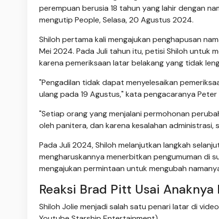
perempuan berusia 18 tahun yang lahir dengan nama
mengutip People, Selasa, 20 Agustus 2024.
Shiloh pertama kali mengajukan penghapusan nama
Mei 2024. Pada Juli tahun itu, petisi Shiloh unt
karena pemeriksaan latar belakang yang tidak len
"Pengadilan tidak dapat menyelesaikan pemeriksaan
ulang pada 19 Agustus," kata pengacaranya Peter 
"Setiap orang yang menjalani permohonan perubah
oleh panitera, dan karena kesalahan administrasi, s
Pada Juli 2024, Shiloh melanjutkan langkah selan
mengharuskannya menerbitkan pengumuman di surat
mengajukan permintaan untuk mengubah namanya me
Reaksi Brad Pitt Usai Anakny
Shiloh Jolie menjadi salah satu penari latar di vid
Youtube Starship Entertainment)