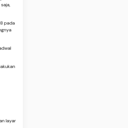
saja,
18 pada
angnya
jadwal
lakukan
an layar