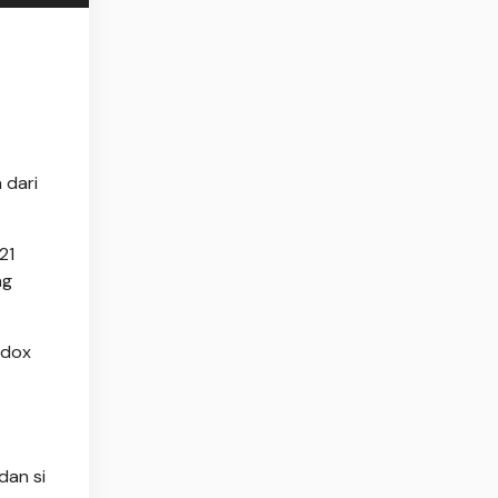
 dari
21
ng
ddox
dan si