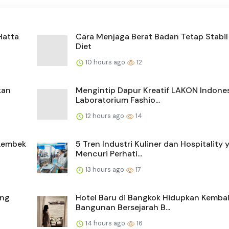
Hatta
Cara Menjaga Berat Badan Tetap Stabil
Diet
10 hours ago
12
kan
Mengintip Dapur Kreatif LAKON Indones
Laboratorium Fashio...
12 hours ago
14
 Lembek
5 Tren Industri Kuliner dan Hospitality 
Mencuri Perhati...
13 hours ago
17
ang
Hotel Baru di Bangkok Hidupkan Kembal
Bangunan Bersejarah B...
14 hours ago
16