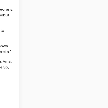
seorang,
rsebut
itu
bahwa
reka."
, Amal,
 Six,