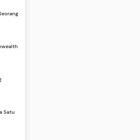
 Seorang
nwealth
g
a Satu