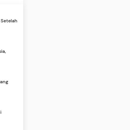
 Setelah
ia,
yang
i