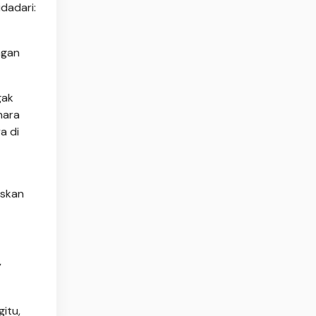
dadari:
ngan
gak
hara
a di
askan
y
itu,