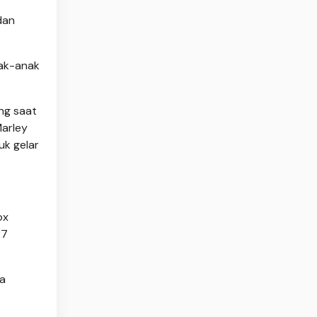
dan
nak-anak
ng saat
Marley
uk gelar
ox
27
ha