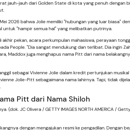
rat jauh-jauh dari Golden State di kota yang penuh dengan bi
ut.
i 2026 bahwa Jolie memiliki "hubungan yang luar biasa" de
l untuk "hampir semua hal" yang melibatkan putrinya.
 di akhir pekan, acara perkumpulan mahasiswa, perayaan tong
pada People. "Dia sangat mendukung dan terlibat. Dia ingin Za
ra, Maddox juga menghapus nama Pitt dari nama belakangny
nggil sebagai Vivienne Jolie dalam kredit pertunjukan musikal
enne Jolie-Pitt sebagaimana nama lahirnya. Tapi, tidak dijel
.
ma Pitt dari Nama Shiloh
nya. (dok. JC Olivera / GETTY IMAGES NORTH AMERICA / Gett
elakangnya dengan mengajukan resmi ke pengadilan. Dengan beg