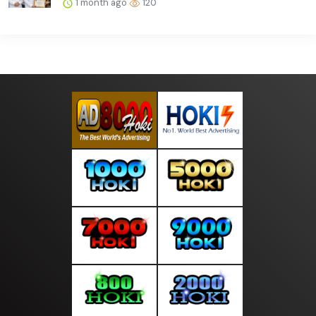
1 month ago
120