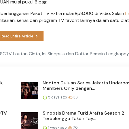
UAN mulai pukul 6 pagi.
erlangganan Paket TV Extra mulai Rp9.000 di Vidio. Selain
L
iburan, serial, dan program TV favorit lainnya dalam satu pla
Read Entire Article
 SCTV Lautan Cinta, Ini Sinopsis dan Daftar Pemain Lengkapn
k,
Nonton Duluan Series Jakarta Undercov
Members Only dengan...
5 days ago
36
SCTV
Sinopsis Drama Turki Arafta Season 2:
Terbelenggu Takdir Tay...
1 week ago
70