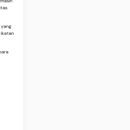
 masih
itas
 yang
 ikatan
para