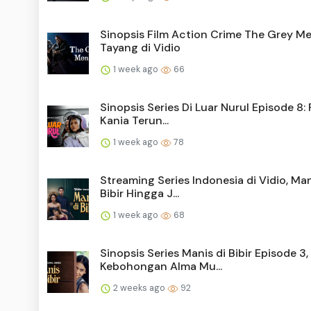
Sinopsis Film Action Crime The Grey M
Tayang di Vidio
1 week ago
66
Sinopsis Series Di Luar Nurul Episode 8:
Kania Terun...
1 week ago
78
Streaming Series Indonesia di Vidio, Man
Bibir Hingga J...
1 week ago
68
Sinopsis Series Manis di Bibir Episode 3,
Kebohongan Alma Mu...
2 weeks ago
92