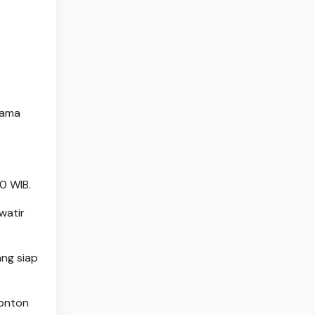
rama
0 WIB.
watir
ang siap
nonton