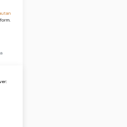
autan
tform.
ya
er: