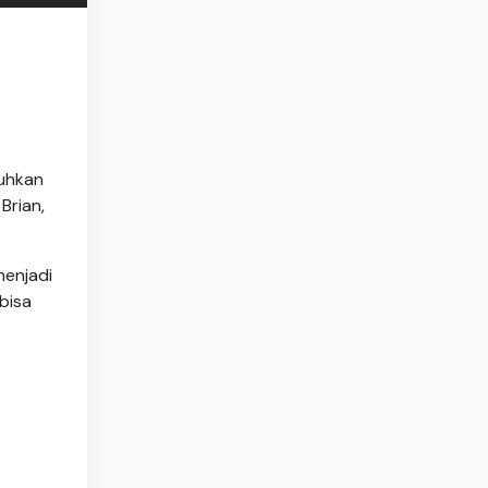
uhkan
Brian,
enjadi
 bisa