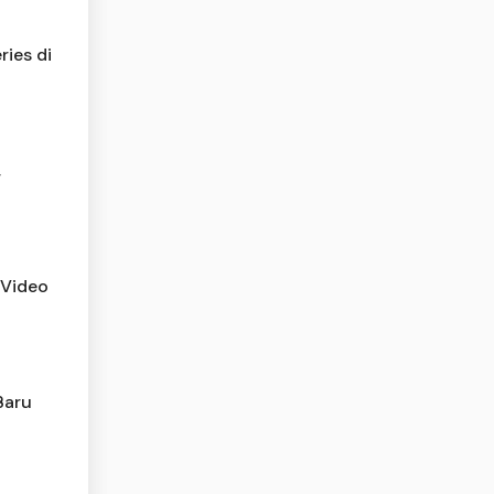
ies di
,
 Video
Baru