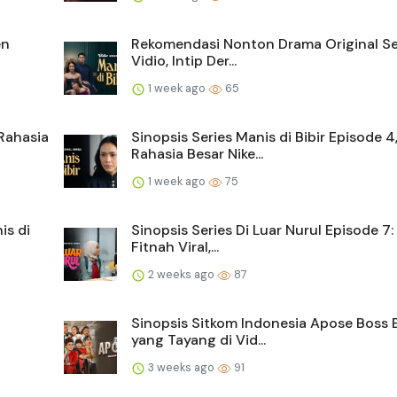
en
Rekomendasi Nonton Drama Original Ser
Vidio, Intip Der...
1 week ago
65
 Rahasia
Sinopsis Series Manis di Bibir Episode 4
Rahasia Besar Nike...
1 week ago
75
is di
Sinopsis Series Di Luar Nurul Episode 7:
Fitnah Viral,...
2 weeks ago
87
Sinopsis Sitkom Indonesia Apose Boss 
yang Tayang di Vid...
3 weeks ago
91