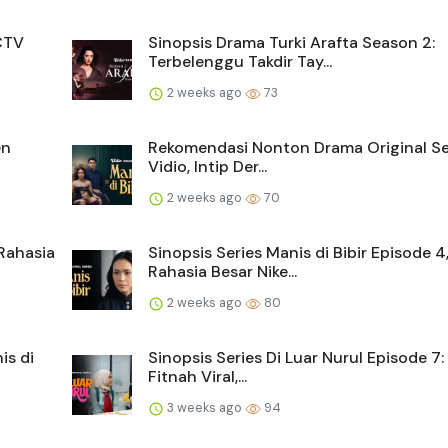
SCTV
Sinopsis Drama Turki Arafta Season 2:
Terbelenggu Takdir Tay...
2 weeks ago
73
en
Rekomendasi Nonton Drama Original Ser
Vidio, Intip Der...
2 weeks ago
70
 Rahasia
Sinopsis Series Manis di Bibir Episode 4
Rahasia Besar Nike...
2 weeks ago
80
is di
Sinopsis Series Di Luar Nurul Episode 7:
Fitnah Viral,...
3 weeks ago
94