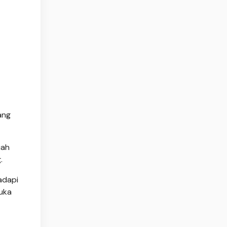
ang
uah
.
adapi
suka