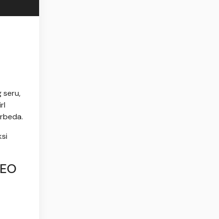
 seru,
rl
rbeda.
ksi
CEO