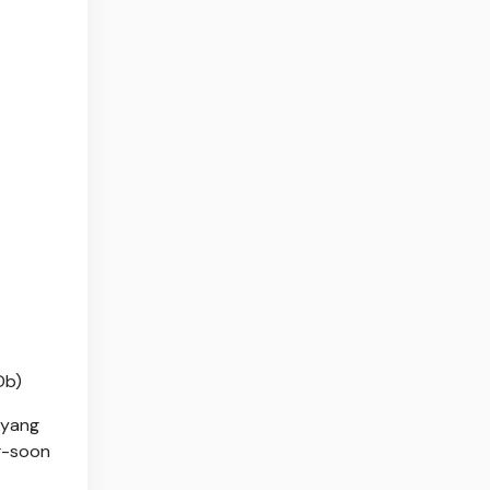
Db)
 yang
g-soon