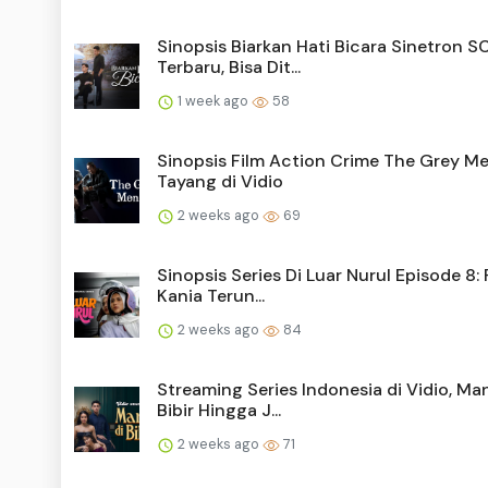
Sinopsis Biarkan Hati Bicara Sinetron 
Terbaru, Bisa Dit...
1 week ago
58
Sinopsis Film Action Crime The Grey M
Tayang di Vidio
2 weeks ago
69
Sinopsis Series Di Luar Nurul Episode 8:
Kania Terun...
2 weeks ago
84
Streaming Series Indonesia di Vidio, Man
Bibir Hingga J...
2 weeks ago
71