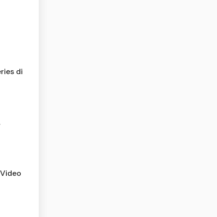
ies di
,
 Video