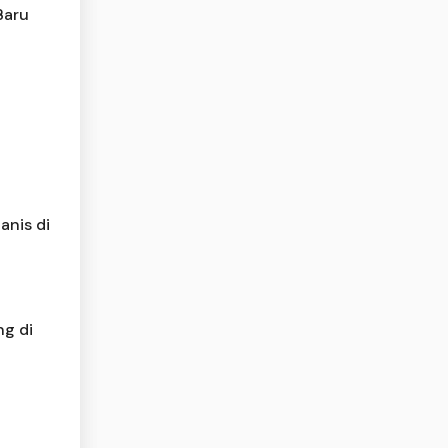
Baru
anis di
ng di