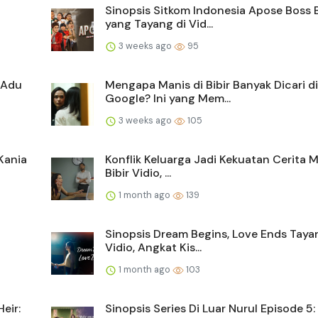
Sinopsis Sitkom Indonesia Apose Boss 
yang Tayang di Vid...
3 weeks ago
95
, Adu
Mengapa Manis di Bibir Banyak Dicari di
Google? Ini yang Mem...
3 weeks ago
105
 Kania
Konflik Keluarga Jadi Kekuatan Cerita M
Bibir Vidio, ...
1 month ago
139
Sinopsis Dream Begins, Love Ends Taya
Vidio, Angkat Kis...
1 month ago
103
eir:
Sinopsis Series Di Luar Nurul Episode 5: