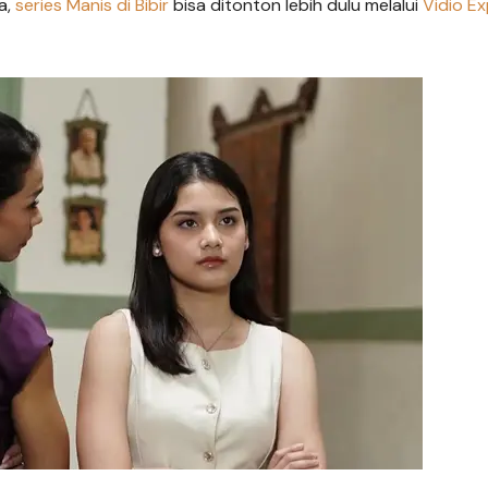
a,
series Manis di Bibir
bisa ditonton lebih dulu melalui
Vidio Ex