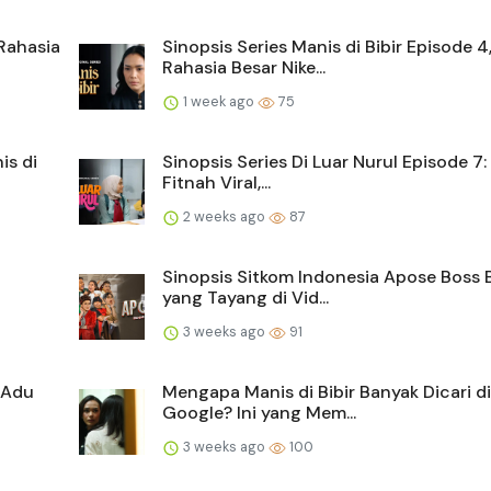
 Rahasia
Sinopsis Series Manis di Bibir Episode 4
Rahasia Besar Nike...
1 week ago
75
is di
Sinopsis Series Di Luar Nurul Episode 7:
Fitnah Viral,...
2 weeks ago
87
Sinopsis Sitkom Indonesia Apose Boss 
yang Tayang di Vid...
3 weeks ago
91
, Adu
Mengapa Manis di Bibir Banyak Dicari di
Google? Ini yang Mem...
3 weeks ago
100