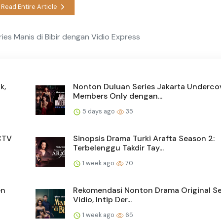
Read Entire Article
ies Manis di Bibir dengan Vidio Express
k,
Nonton Duluan Series Jakarta Undercov
Members Only dengan...
5 days ago
35
SCTV
Sinopsis Drama Turki Arafta Season 2:
Terbelenggu Takdir Tay...
1 week ago
70
en
Rekomendasi Nonton Drama Original Ser
Vidio, Intip Der...
1 week ago
65