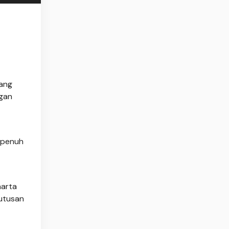
ang
ngan
g penuh
harta
utusan