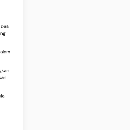
baik.
ang
dalam
.
ngkan
san
lai