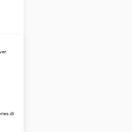
er:
ies di