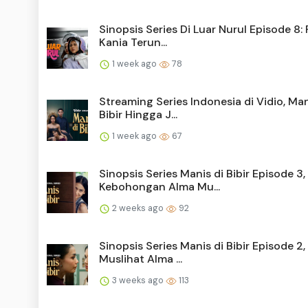
Sinopsis Series Di Luar Nurul Episode 8:
Kania Terun...
1 week ago
78
Streaming Series Indonesia di Vidio, Man
Bibir Hingga J...
1 week ago
67
Sinopsis Series Manis di Bibir Episode 3,
Kebohongan Alma Mu...
2 weeks ago
92
Sinopsis Series Manis di Bibir Episode 2
Muslihat Alma ...
3 weeks ago
113