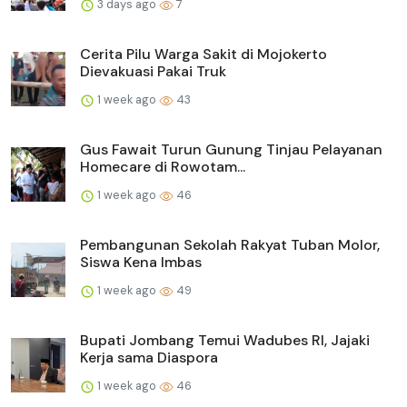
3 days ago
7
Cerita Pilu Warga Sakit di Mojokerto
Dievakuasi Pakai Truk
1 week ago
43
Gus Fawait Turun Gunung Tinjau Pelayanan
Homecare di Rowotam...
1 week ago
46
Pembangunan Sekolah Rakyat Tuban Molor,
Siswa Kena Imbas
1 week ago
49
Bupati Jombang Temui Wadubes RI, Jajaki
Kerja sama Diaspora
1 week ago
46