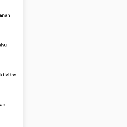
lanan
ahu
ktivitas
nan