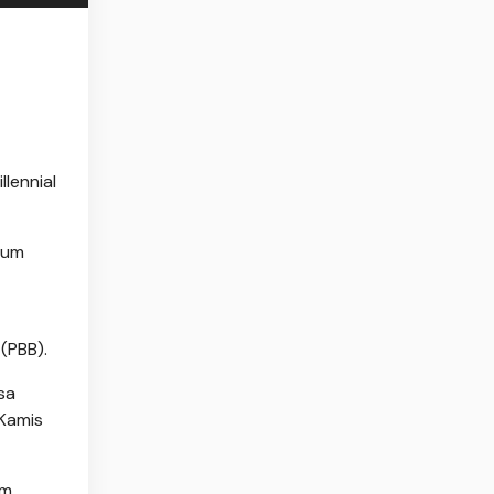
lennial
rum
(PBB).
sa
 Kamis
m,