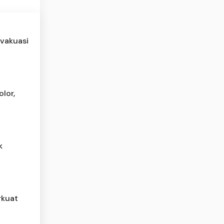
evakuasi
lor,
k
rkuat