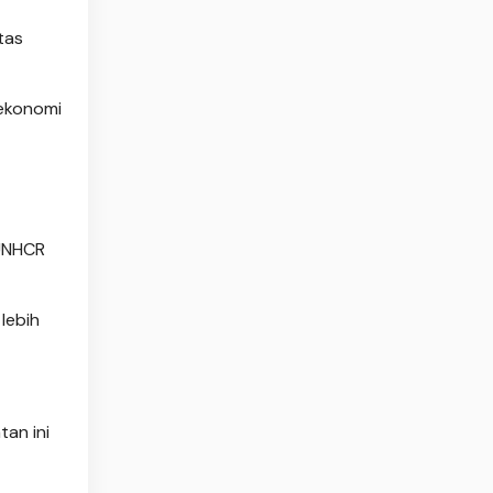
tas
ekonomi
 UNHCR
lebih
tan ini