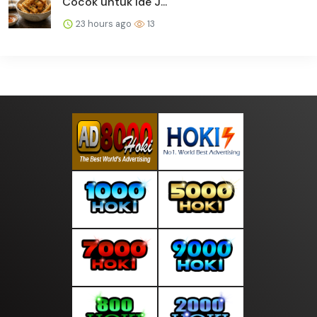
Cocok untuk Ide J...
23 hours ago
13