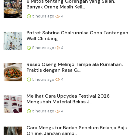
8 Mitos tentang Gorengan yang Salah,
Banyak Orang Masih Keli...
5 hours ago
4
Potret Sabrina Chairunnisa Coba Tantangan
Wall Climbing
5 hours ago
4
Resep Oseng Melinjo Tempe ala Rumahan,
Praktis dengan Rasa G...
5 hours ago
4
Melihat Cara Upcydea Festival 2026
Mengubah Material Bekas J...
5 hours ago
4
Cara Mengukur Badan Sebelum Belanja Baju
Online, Jangan samp...