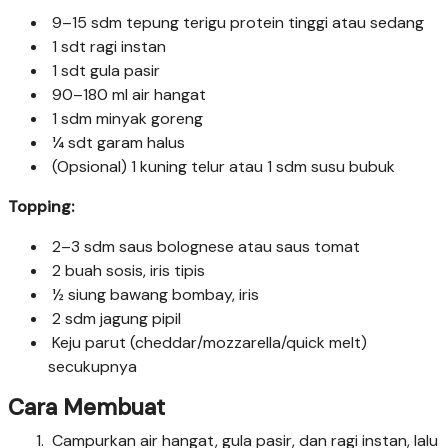
9–15 sdm tepung terigu protein tinggi atau sedang
1 sdt ragi instan
1 sdt gula pasir
90–180 ml air hangat
1 sdm minyak goreng
¼ sdt garam halus
(Opsional) 1 kuning telur atau 1 sdm susu bubuk
Topping:
2–3 sdm saus bolognese atau saus tomat
2 buah sosis, iris tipis
½ siung bawang bombay, iris
2 sdm jagung pipil
Keju parut (cheddar/mozzarella/quick melt)
secukupnya
Cara Membuat
Campurkan air hangat, gula pasir, dan ragi instan, lalu