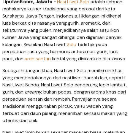
Liputan6.com, Jakarta -
Nasi Liwet Solo
adalah sebuah
mahakarya kuliner tradisional yang berasal dari kota
Surakarta, Jawa Tengah, Indonesia. Hidangan ini dikenal
luas berkat cita rasanya yang gurih, aromatik, dan
teksturnya yang pulen, menjadikannya salah satu ikon
kuliner Jawa yang sangat dihargai dan digemari banyak
kalangan. Keunikan Nasi Liwet
Solo
terletak pada
perpaduan rasa yang harmonis antara nasi gurih, lauk
pauk, dan
areh santan
kental yang disiramkan di atasnya.
Sebagai hidangan khas, Nasi Liwet Solo memiliki ciri khas
yang membedakannya dari nasi liwet daerah lain, seperti
Nasi Liwet Sunda. Nasi Liwet Solo cenderung lebih lembut,
gurih, dan
creamy
, bukan pedas, dengan aroma khas dari
perpaduan santan dan rempah. Penyajiannya secara
tradisional menggunakan pincuk, yaitu wadah yang
terbuat dari daun pisang, menambah sensasi makan yang
otentik dan unik.
Nasi Liwet Solo bukan sekadar makanan biasa, melainkan