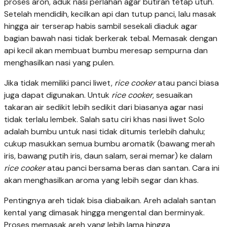
proses aron, aduk nasi perlahan agar butiran tetap utuh.
Setelah mendidih, kecilkan api dan tutup panci, lalu masak
hingga air terserap habis sambil sesekali diaduk agar
bagian bawah nasi tidak berkerak tebal. Memasak dengan
api kecil akan membuat bumbu meresap sempurna dan
menghasilkan nasi yang pulen.
Jika tidak memiliki panci liwet,
rice cooker
atau panci biasa
juga dapat digunakan. Untuk
rice cooker
, sesuaikan
takaran air sedikit lebih sedikit dari biasanya agar nasi
tidak terlalu lembek. Salah satu ciri khas nasi liwet Solo
adalah bumbu untuk nasi tidak ditumis terlebih dahulu;
cukup masukkan semua bumbu aromatik (bawang merah
iris, bawang putih iris, daun salam, serai memar) ke dalam
rice cooker
atau panci bersama beras dan santan. Cara ini
akan menghasilkan aroma yang lebih segar dan khas.
Pentingnya areh tidak bisa diabaikan. Areh adalah santan
kental yang dimasak hingga mengental dan berminyak.
Proses memasak areh yang lebih lama hingga