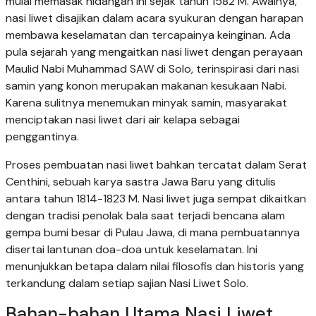
mulai memasak hidangan ini sejak tahun 1582 M. Awalnya,
nasi liwet disajikan dalam acara syukuran dengan harapan
membawa keselamatan dan tercapainya keinginan. Ada
pula sejarah yang mengaitkan nasi liwet dengan perayaan
Maulid Nabi Muhammad SAW di Solo, terinspirasi dari nasi
samin yang konon merupakan makanan kesukaan Nabi.
Karena sulitnya menemukan minyak samin, masyarakat
menciptakan nasi liwet dari air kelapa sebagai
penggantinya.
Proses pembuatan nasi liwet bahkan tercatat dalam Serat
Centhini, sebuah karya sastra Jawa Baru yang ditulis
antara tahun 1814-1823 M. Nasi liwet juga sempat dikaitkan
dengan tradisi penolak bala saat terjadi bencana alam
gempa bumi besar di Pulau Jawa, di mana pembuatannya
disertai lantunan doa-doa untuk keselamatan. Ini
menunjukkan betapa dalam nilai filosofis dan historis yang
terkandung dalam setiap sajian Nasi Liwet Solo.
Bahan-bahan Utama Nasi Liwet