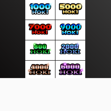
About Us
·
Contact Us
·
Terms & Conditions
·
© http://duniakita.info 2026. All rights are reserved