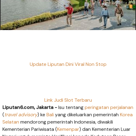
Update Liputan Dini Viral Non Stop
Link Judi Slot Terbaru
Liputan6.com, Jakarta -
Isu tentang
peringatan perjalanan
(
travel advisory
) ke
Bali
yang dikeluarkan pemerintah
Korea
Selatan
mendorong pemerintah Indonesia, diwakili
Kementerian Pariwisata (
Kemenpar
) dan Kementerian Luar