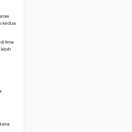
ratas
i kedua
di lima
 lebih
a
kata