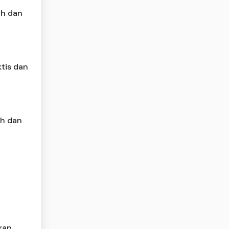
ah dan
tis dan
ah dan
a
rap