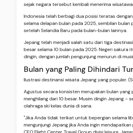
sejak negara tersebut kembali menerima wisatawa
Indonesia telah berbagi dua posisi teratas dengan
selama delapan bulan pada 2025, sembilan bulan 
setelah Selandia Baru pada bulan-bulan lainnya.
Jepang telah menjadi salah satu dari tiga destinas
besar selama 10 bulan pada 2025. Negeri sakura itu
dingin, dengan jumlah pengunjung menurun di mus
Bulan yang Paling Dihindari Tu
Ilustrasi destinansi wisata Jepang yang populer. (
Agustus secara konsisten merupakan bulan yang 
menghilang dari 10 besar. Musim dingin Jepang – 
olahraga ski kelas dunia di sana.
"Jika Anda tidak terikat untuk bepergian selama li
mengunjungi Jepang jika Anda ingin mendapatkan
CEO Flight Center Travel Group divisi leisure, Ja