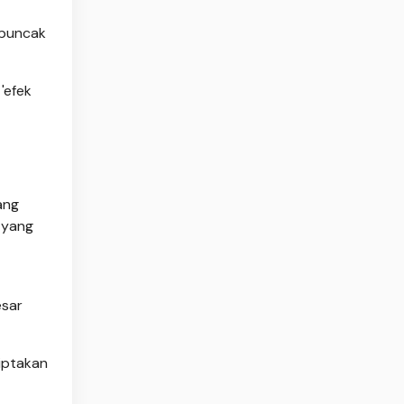
 puncak
'efek
ang
 yang
esar
ciptakan