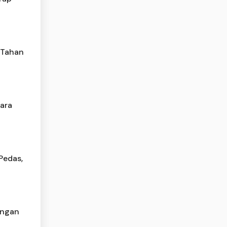
 Tahan
cara
Pedas,
angan