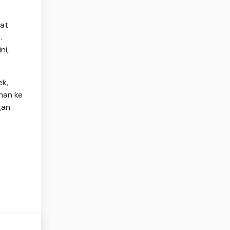
kat
.
ni,
ek,
nan ke
gan