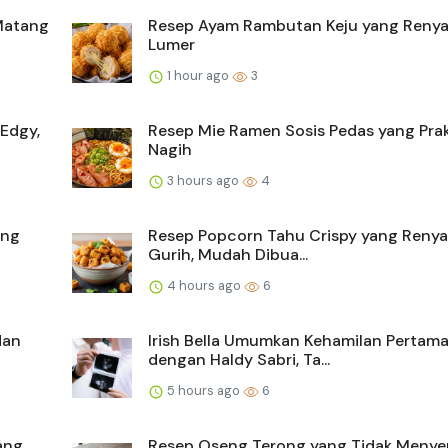
Matang
Resep Ayam Rambutan Keju yang Reny
Lumer
1 hour ago
3
Edgy,
Resep Mie Ramen Sosis Pedas yang Prak
Nagih
3 hours ago
4
ang
Resep Popcorn Tahu Crispy yang Reny
Gurih, Mudah Dibua...
4 hours ago
6
dan
Irish Bella Umumkan Kehamilan Pertam
dengan Haldy Sabri, Ta...
5 hours ago
6
ang
Resep Oseng Terong yang Tidak Menye