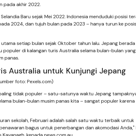
n pada akhir 2022.
 Selandia Baru sejak Mei 2022. Indonesia menduduki posisi te
pada 2024, dan tujuh bulan pada 2023 – hanya turun ke posis
i utama setiap bulan sejak Oktober tahun lalu. Jepang berada 
 populer di kalangan turis Australia selama bulan-bulan yang
im panas.
ris Australia untuk Kunjungi Jepang
Sumber foto: Pexels.com)
paling tidak populer – satu-satunya waktu Jepang tampakny
selama bulan-bulan musim panas kita – sangat populer karena
buran sekolah, Februari adalah salah satu waktu terbaik untuk
 penawaran bagus untuk penerbangan dan akomodasi Anda," 
mes Kavanagh, kepada news.com.au.