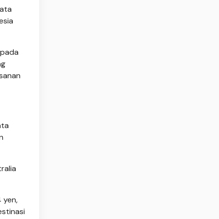
data
esia
 pada
ng
esanan
ata
n
ralia
 yen,
stinasi