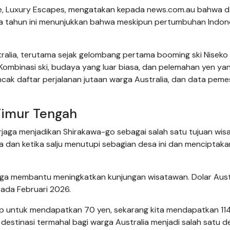
ne, Luxury Escapes, mengatakan kepada news.com.au bahwa 
a tahun ini menunjukkan bahwa meskipun pertumbuhan Indon
tralia, terutama sejak gelombang pertama booming ski Niseko
ombinasi ski, budaya yang luar biasa, dan pelemahan yen ya
cak daftar perjalanan jutaan warga Australia, dan data pem
 Timur Tengah
rjaga menjadikan Shirakawa-go sebagai salah satu tujuan wis
a dan ketika salju menutupi sebagian desa ini dan menciptaka
uga membantu meningkatkan kunjungan wisatawan. Dolar Aust
pada Februari 2026.
kup untuk mendapatkan 70 yen, sekarang kita mendapatkan 114
destinasi termahal bagi warga Australia menjadi salah satu de