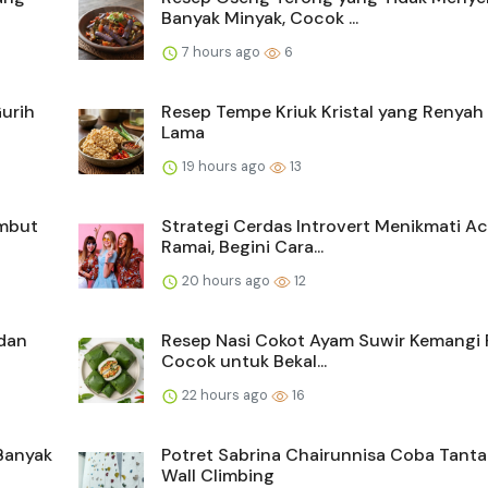
Banyak Minyak, Cocok ...
7 hours ago
6
urih
Resep Tempe Kriuk Kristal yang Renyah
Lama
19 hours ago
13
embut
Strategi Cerdas Introvert Menikmati A
Ramai, Begini Cara...
20 hours ago
12
dan
Resep Nasi Cokot Ayam Suwir Kemangi 
Cocok untuk Bekal...
22 hours ago
16
Banyak
Potret Sabrina Chairunnisa Coba Tant
Wall Climbing