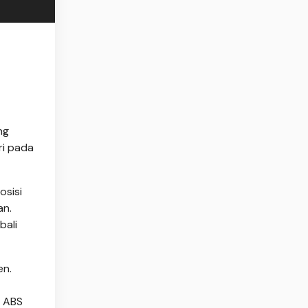
ng
ri pada
osisi
an.
bali
en.
i ABS