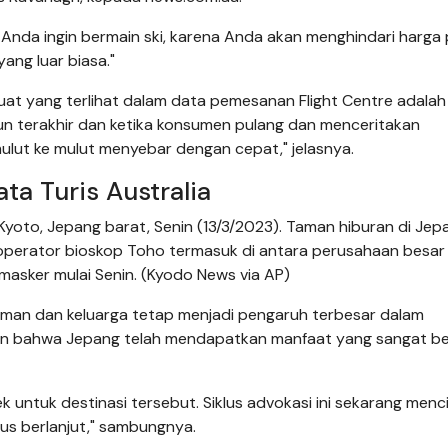
ka Anda ingin bermain ski, karena Anda akan menghindari harga
ang luar biasa."
t yang terlihat dalam data pemesanan Flight Centre adalah 
hun terakhir dan ketika konsumen pulang dan menceritakan
ulut ke mulut menyebar dengan cepat," jelasnya.
ta Turis Australia
 Kyoto, Jepang barat, Senin (13/3/2023). Taman hiburan di Jep
 operator bioskop Toho termasuk di antara perusahaan besar
asker mulai Senin. (Kyodo News via AP)
an dan keluarga tetap menjadi pengaruh terbesar dalam
akan bahwa Jepang telah mendapatkan manfaat yang sangat b
 untuk destinasi tersebut. Siklus advokasi ini sekarang men
us berlanjut," sambungnya.