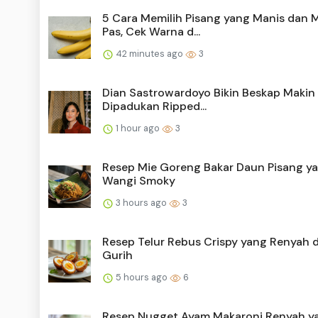
5 Cara Memilih Pisang yang Manis dan 
Pas, Cek Warna d...
42 minutes ago
3
Dian Sastrowardoyo Bikin Beskap Makin 
Dipadukan Ripped...
1 hour ago
3
Resep Mie Goreng Bakar Daun Pisang y
Wangi Smoky
3 hours ago
3
Resep Telur Rebus Crispy yang Renyah 
Gurih
5 hours ago
6
Resep Nugget Ayam Makaroni Renyah y