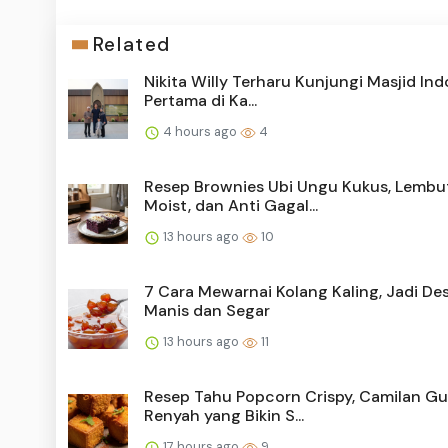
Related
Nikita Willy Terharu Kunjungi Masjid In
Pertama di Ka...
4 hours ago
4
Resep Brownies Ubi Ungu Kukus, Lembu
Moist, dan Anti Gagal...
13 hours ago
10
7 Cara Mewarnai Kolang Kaling, Jadi De
Manis dan Segar
13 hours ago
11
Resep Tahu Popcorn Crispy, Camilan Gu
Renyah yang Bikin S...
17 hours ago
9