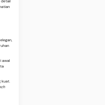
 detail
hatian
 elegan,
uruhan
i awal
rta
 kuat.
nch