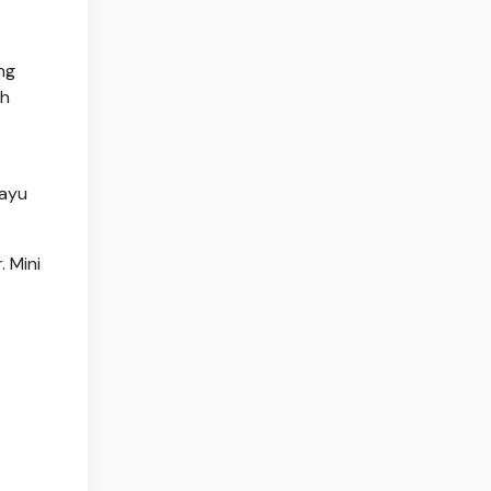
ng
ih
kayu
 Mini