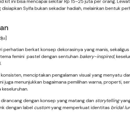
id kit ini bisa mencapai sekitar Rp 15–25 juta per orang. Lewat
ng disiapkan Syifa bukan sekadar hadiah, melainkan bentuk per
ian
dju]
ri perhatian berkat konsep dekorasinya yang manis, sekaligus
 tema femini pastel dengan sentuhan
bakery-inspired
, kesel
.
 konsisten, menciptakan pengalaman visual yang menyatu dar
 ini juga menunjukkan bagaimana pemilihan warna, properti, se
 keseluruhan.
 dirancang dengan konsep yang matang dan
storytelling
yang
ink dengan label
custom
yang memperkuat identitas
bridal lu