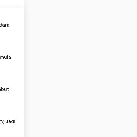
ndara
emula
mbut
y, Jadi