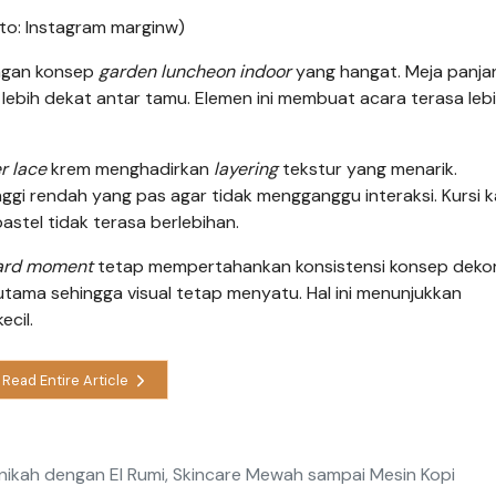
oto: Instagram marginw)
engan konsep
garden luncheon indoor
yang hangat. Meja panja
bih dekat antar tamu. Elemen ini membuat acara terasa leb
r lace
krem menghadirkan
layering
tekstur yang menarik.
gi rendah yang pas agar tidak mengganggu interaksi. Kursi 
stel tidak terasa berlebihan.
card moment
tetap mempertahankan konsistensi konsep dekor.
tama sehingga visual tetap menyatu. Hal ini menunjukkan
cil.
Read Entire Article
Menikah dengan El Rumi, Skincare Mewah sampai Mesin Kopi