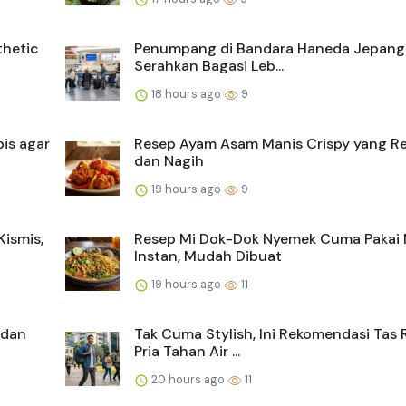
thetic
Penumpang di Bandara Haneda Jepang
Serahkan Bagasi Leb...
18 hours ago
9
is agar
Resep Ayam Asam Manis Crispy yang R
dan Nagih
19 hours ago
9
ismis,
Resep Mi Dok-Dok Nyemek Cuma Pakai 
Instan, Mudah Dibuat
19 hours ago
11
 dan
Tak Cuma Stylish, Ini Rekomendasi Tas 
Pria Tahan Air ...
20 hours ago
11