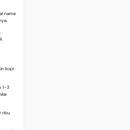
ial nama
nya.
.
lk
in kopi
p 1–3
ilai
 ribu