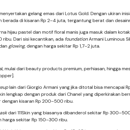
a menyertakan gelang emas dari Lotus Gold. Dengan ukiran inis
n berada di kisaran Rp 2–4 juta, tergantung berat dan desain
na hijau pastel dan motif floral manis juga masuk dalam kotak
ribu. Dari sisi kecantikan, ada
foundation
Armani Luminous Si
 dan
glowing
, dengan harga sekitar Rp 1,7–2 juta.
l, mulai dari beauty products premium, perhiasan, hingga mes
opper].
eup
lain dari Giorgio Armani yang jika ditotal bisa mencapai R
kin lengkap dengan produk dari Chanel yang diperkirakan bern
er dengan kisaran Rp 200–500 ribu.
ask
dari 111Skin yang biasanya dibanderol sekitar Rp 300–500
 harga sekitar Rp 150–300 ribu.