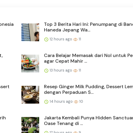
donesia
Top 3 Berita Hari Ini: Penumpang di Ba
Haneda Jepang Wa...
12 hours ago
11
t,
Cara Belajar Memasak dari Nol untuk P
agar Cepat Mahir ...
13 hours ago
11
ssert
Resep Ginger Milk Pudding, Dessert Le
dengan Perpaduan S...
14 hours ago
10
rih
Jakarta Kembali Punya Hidden Sanctuar
Oase Tenang di ...
17 hours ago
9