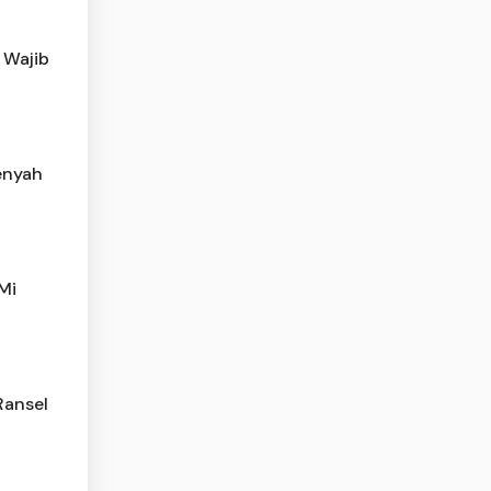
 Wajib
enyah
Mi
Ransel