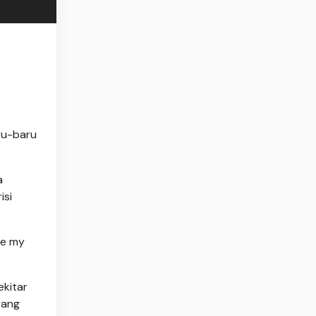
aru-baru
a
isi
be my
ekitar
yang