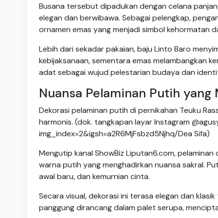
Busana tersebut dipadukan dengan celana panjang 
elegan dan berwibawa. Sebagai pelengkap, peng
ornamen emas yang menjadi simbol kehormatan da
Lebih dari sekadar pakaian, baju Linto Baro men
kebijaksanaan, sementara emas melambangkan kema
adat sebagai wujud pelestarian budaya dan ident
Nuansa Pelaminan Putih yang 
Dekorasi pelaminan putih di pernikahan Teuku Rass
harmonis. (dok. tangkapan layar Instagram @ag
img_index=2&igsh=a2R6MjFsbzd5Njhq/Dea Sifa)
Mengutip kanal ShowBiz Liputan6.com, pelaminan 
warna putih yang menghadirkan nuansa sakral. Puti
awal baru, dan kemurnian cinta.
Secara visual, dekorasi ini terasa elegan dan klas
panggung dirancang dalam palet serupa, mencip