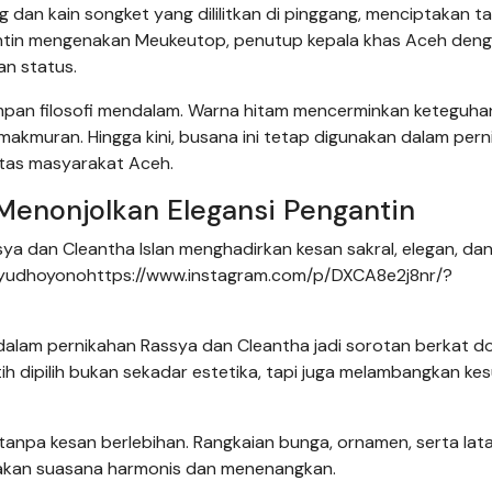
dan kain songket yang dililitkan di pinggang, menciptakan t
antin mengenakan Meukeutop, penutup kepala khas Aceh den
n status.
yimpan filosofi mendalam. Warna hitam mencerminkan keteguha
kmuran. Hingga kini, busana ini tetap digunakan dalam pern
itas masyarakat Aceh.
Menonjolkan Elegansi Pengantin
ya dan Cleantha Islan menghadirkan kesan sakral, elegan, da
usyudhoyonohttps://www.instagram.com/p/DXCA8e2j8nr/?
dalam pernikahan Rassya dan Cleantha jadi sorotan berkat d
h dipilih bukan sekadar estetika, tapi juga melambangkan kes
ik tanpa kesan berlebihan. Rangkaian bunga, ornamen, serta lat
takan suasana harmonis dan menenangkan.