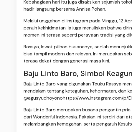
Kebahagiaan hari itu juga disaksikan sejumlah tok
hadir langsung bersama Annisa Pohan.
Melalui unggahan di Instagram pada Minggu, 12 Ap
penuh kekhidmatan. Ia juga menuliskan bahwa diriny
momen ini terasa seperti perayaan tradisi yang di
Rassya, lewat pilihan busananya, seolah menunjuk
bisa tampil modern dan relevan. Ini merupakan se
terasa dekat dengan generasi masa kini.
Baju Linto Baro, Simbol Keagu
Baju Linto Baro yang digunakan Teuku Rassya men
mendalam tentang keteguhan, kehormatan, dan keb
@agusyudhoyonohttps://www.instagram.com/p/DX
Baju Linto Baro merupakan busana pengantin pria 
dari Wonderful Indonesia. Pakaian ini terdiri dar
melambangkan kemegahan, serta pengaruh Kesult