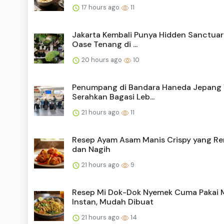
17 hours ago
11
Jakarta Kembali Punya Hidden Sanctuary
Oase Tenang di ...
20 hours ago
10
Penumpang di Bandara Haneda Jepang 
Serahkan Bagasi Leb...
21 hours ago
11
Resep Ayam Asam Manis Crispy yang R
dan Nagih
21 hours ago
9
Resep Mi Dok-Dok Nyemek Cuma Pakai 
Instan, Mudah Dibuat
21 hours ago
14