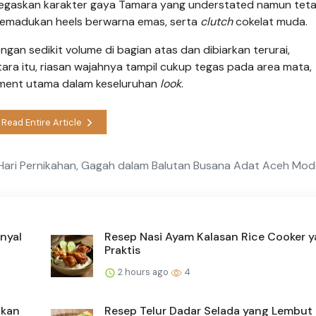
enegaskan karakter gaya Tamara yang understated namun tet
memadukan heels berwarna emas, serta
clutch
cokelat muda.
an sedikit volume di bagian atas dan dibiarkan terurai,
ara itu, riasan wajahnya tampil cukup tegas pada area mata,
ement utama dalam keseluruhan
look
.
Read Entire Article
Hari Pernikahan, Gagah dalam Balutan Busana Adat Aceh Mod
nyal
Resep Nasi Ayam Kalasan Rice Cooker 
Praktis
2 hours ago
4
Ikan
Resep Telur Dadar Selada yang Lembut