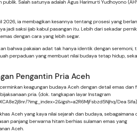
oh publik. Salah satunya adalah Agus Harimurti Yudhoyono (AH
ril 2026, ia membagikan kesannya tentang prosesi yang berla
a jadi saksi ijab kabul pasangan itu. Lebih dari sekadar perni
kemas dengan cara yang lebih segar.
kan bahwa pakaian adat tak hanya identik dengan seremoni, t
buah perpaduan yang membuat nilai budaya tetap hidup, seka
ngan Pengantin Pria Aceh
cerminkan keagungan budaya Aceh dengan detail emas dan fi
ijaksanaan pria. (dok. tangkapan layar Instagram
CA8e2j8nr/?img_index=2&igsh=a2R6MjFsbzd5Njhq/Dea Sifa
khas Aceh yang kaya nilai sejarah dan budaya, sebagaimana di
i atasan panjang berwarna hitam berhias sulaman emas yang
anan Aceh.