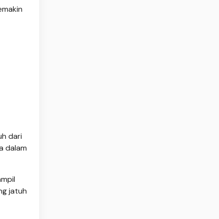
emakin
h dari
ma dalam
ampil
ng jatuh