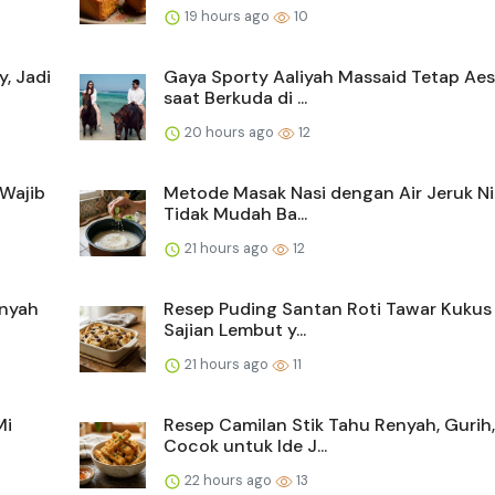
19 hours ago
10
, Jadi
Gaya Sporty Aaliyah Massaid Tetap Aes
saat Berkuda di ...
20 hours ago
12
Wajib
Metode Masak Nasi dengan Air Jeruk Ni
Tidak Mudah Ba...
21 hours ago
12
enyah
Resep Puding Santan Roti Tawar Kukus 
Sajian Lembut y...
21 hours ago
11
Mi
Resep Camilan Stik Tahu Renyah, Gurih
Cocok untuk Ide J...
22 hours ago
13