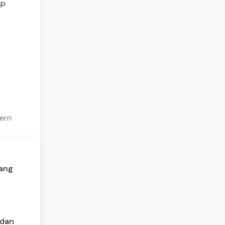
ap
ern
yang
 dan