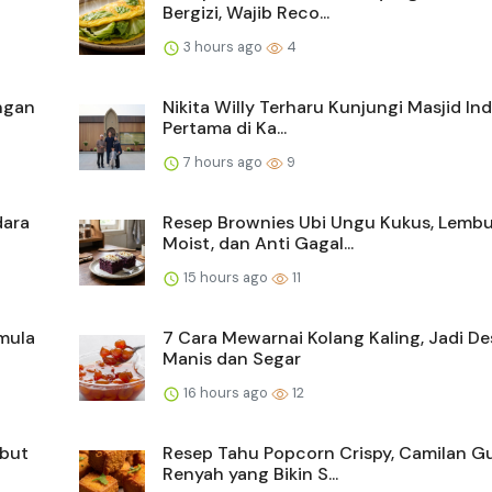
Bergizi, Wajib Reco...
3 hours ago
4
ngan
Nikita Willy Terharu Kunjungi Masjid In
Pertama di Ka...
7 hours ago
9
dara
Resep Brownies Ubi Ungu Kukus, Lembu
Moist, dan Anti Gagal...
15 hours ago
11
mula
7 Cara Mewarnai Kolang Kaling, Jadi De
Manis dan Segar
16 hours ago
12
mbut
Resep Tahu Popcorn Crispy, Camilan Gu
Renyah yang Bikin S...