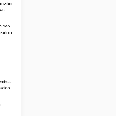
ampilan
gan
n dan
ikahan
n
ominasi
ucian,
ar