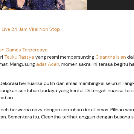
o Live 24 Jam Viral Non Stop
en Games Terpercaya
ri
Teuku Rassya
yang resmi mempersunting
Cleantha Islan
da
idmat. Mengusung
adat Aceh
, momen sakral ini terasa begitu h
 Dekorasi bernuansa putih dan emas membingkai seluruh rang
langkan sentuhan budaya yang kental. Di tengah nuansa ters
atian.
ceh berwarna navy dengan sentuhan detail emas. Pilihan wa
an. Sementara itu, Cleantha terlihat anggun dengan busana 