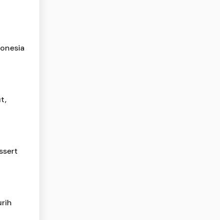
donesia
t,
ssert
rih