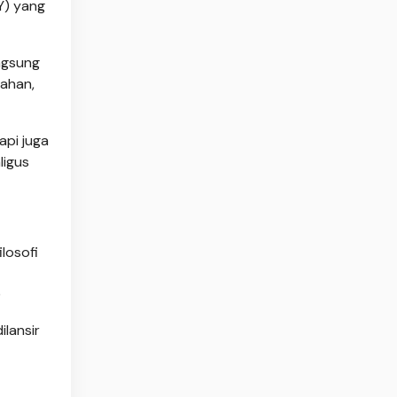
Y) yang
ngsung
kahan,
api juga
ligus
losofi
)
lansir