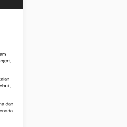
lam
angat,
kaian
ebut,
rna dan
senada