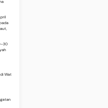
ama
pril
 pada
aut,
10–30
ayah
 di Wat
ngatan