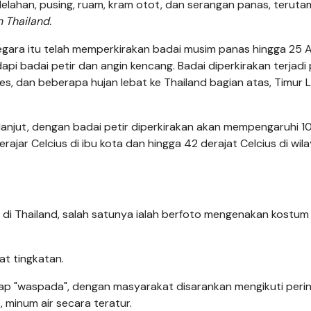
lelahan, pusing, ruam, kram otot, dan serangan panas, terut
 Thailand.
ara itu telah memperkirakan badai musim panas hingga 25 A
i badai petir dan angin kencang. Badai diperkirakan terjadi
s, dan beberapa hujan lebat ke Thailand bagian atas, Timur L
rlanjut, dengan badai petir diperkirakan akan mempengaruhi 
ajar Celcius di ibu kota dan hingga 42 derajat Celcius di wil
i Thailand, salah satunya ialah berfoto mengenakan kostum
t tingkatan.
ggap "waspada", dengan masyarakat disarankan mengikuti peri
 minum air secara teratur.