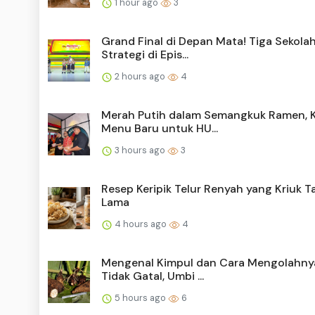
1 hour ago
3
Grand Final di Depan Mata! Tiga Sekola
Strategi di Epis...
2 hours ago
4
Merah Putih dalam Semangkuk Ramen, K
Menu Baru untuk HU...
3 hours ago
3
Resep Keripik Telur Renyah yang Kriuk 
Lama
4 hours ago
4
Mengenal Kimpul dan Cara Mengolahny
Tidak Gatal, Umbi ...
5 hours ago
6