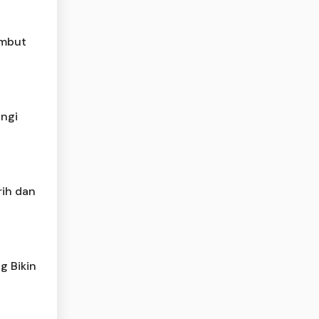
embut
angi
rih dan
ng Bikin