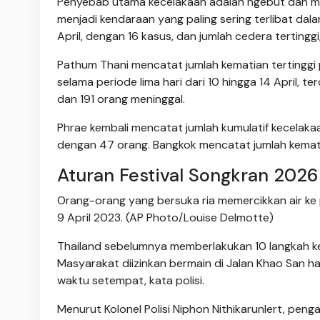
Penyebab utama kecelakaan adalah ngebut dan 
menjadi kendaraan yang paling sering terlibat dal
April, dengan 16 kasus, dan jumlah cedera tertinggi,
Pathum Thani mencatat jumlah kematian tertinggi
selama periode lima hari dari 10 hingga 14 April, 
dan 191 orang meninggal.
Phrae kembali mencatat jumlah kumulatif kecelakaan
dengan 47 orang. Bangkok mencatat jumlah kematia
Aturan Festival Songkran 2026
Orang-orang yang bersuka ria memercikkan air ke p
9 April 2023. (AP Photo/Louise Delmotte)
Thailand sebelumnya memberlakukan 10 langkah ke
Masyarakat diizinkan bermain di Jalan Khao San han
waktu setempat, kata polisi.
Menurut Kolonel Polisi Niphon Nithikarunlert, pen