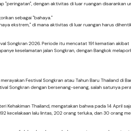
ap "peringatan", dengan aktivitas di luar ruangan disarankan u
gorikan sebagai "bahaya."
haya ekstrem," di mana aktivitas di luar ruangan harus dihent
tival Songkran 2026. Periode itu mencatat 191 kematian akibat
kampanye keselamatan jalan Songkran, dengan Bangkok melapo
s
merayakan Festival Songkran atau Tahun Baru Thailand di Ba
estival Songkran dengan bersenang-senang, salah satunya peran
eri Kehakiman Thailand, mengatakan bahwa pada 14 April saja
92 kecelakaan lalu lintas, 202 orang terluka, dan 30 orang me