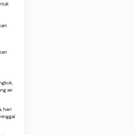
ntuk
ikan
rkan
ngkok,
g air.
, hari
ninggal