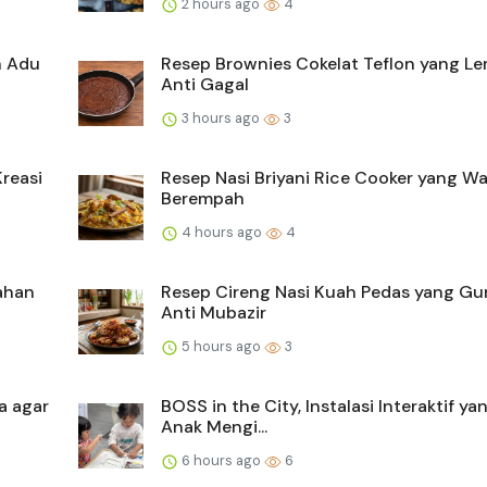
2 hours ago
4
h Adu
Resep Brownies Cokelat Teflon yang L
Anti Gagal
3 hours ago
3
reasi
Resep Nasi Briyani Rice Cooker yang W
Berempah
4 hours ago
4
Tahan
Resep Cireng Nasi Kuah Pedas yang Gu
Anti Mubazir
5 hours ago
3
a agar
BOSS in the City, Instalasi Interaktif ya
Anak Mengi...
6 hours ago
6