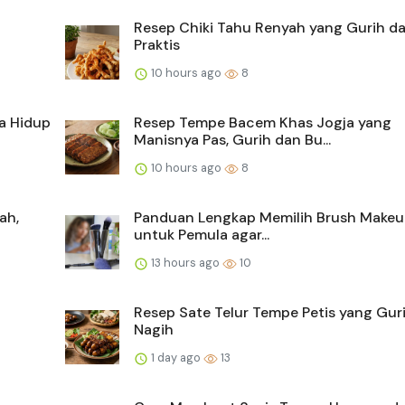
Resep Chiki Tahu Renyah yang Gurih d
Praktis
10 hours ago
8
a Hidup
Resep Tempe Bacem Khas Jogja yang
Manisnya Pas, Gurih dan Bu...
10 hours ago
8
ah,
Panduan Lengkap Memilih Brush Makeu
untuk Pemula agar...
13 hours ago
10
Resep Sate Telur Tempe Petis yang Gur
Nagih
1 day ago
13