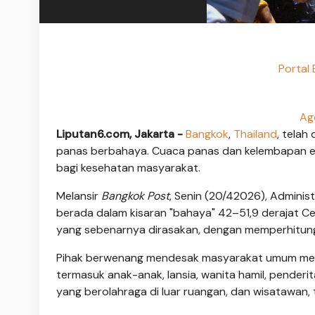
Portal
Ag
Liputan6.com, Jakarta -
Bangkok
,
Thailand
, telah
panas berbahaya. Cuaca panas dan kelembapan ekst
bagi kesehatan masyarakat.
Melansir
Bangkok Post
, Senin (20/42026), Adminis
berada dalam kisaran "bahaya" 42–51,9 derajat Ce
yang sebenarnya dirasakan, dengan memperhitun
Pihak berwenang mendesak masyarakat umum mem
termasuk anak-anak, lansia, wanita hamil, penderit
yang berolahraga di luar ruangan, dan wisatawan, te