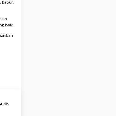
 kapur,
aian
ng baik.
izinkan
Gurih