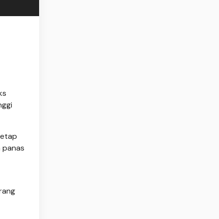
ks
nggi
tetap
a panas
orang