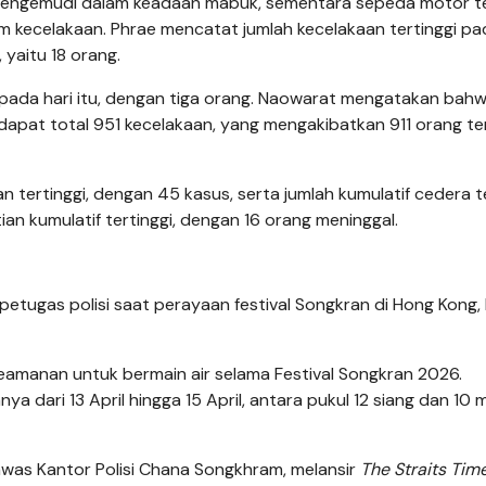
mengemudi dalam keadaan mabuk, sementara sepeda motor t
am kecelakaan. Phrae mencatat jumlah kecelakaan tertinggi pa
 yaitu 18 orang.
 pada hari itu, dengan tiga orang. Naowarat mengatakan bah
terdapat total 951 kecelakaan, yang mengakibatkan 911 orang te
 tertinggi, dengan 45 kasus, serta jumlah kumulatif cedera te
n kumulatif tertinggi, dengan 16 orang meninggal.
etugas polisi saat perayaan festival Songkran di Hong Kong,
amanan untuk bermain air selama Festival Songkran 2026.
ya dari 13 April hingga 15 April, antara pukul 12 siang dan 10
gawas Kantor Polisi Chana Songkhram, melansir
The Straits Tim