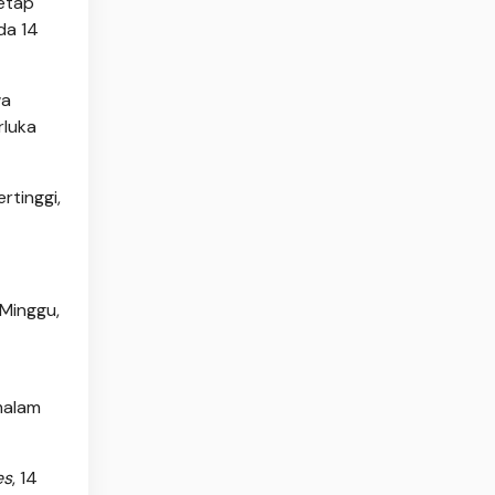
etap
da 14
wa
rluka
rtinggi,
 Minggu,
 malam
es
, 14