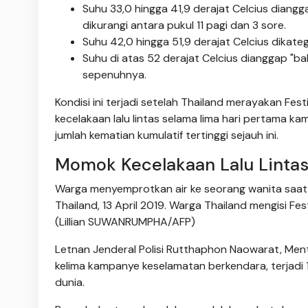
Suhu 33,0 hingga 41,9 derajat Celcius diangg
dikurangi antara pukul 11 ​​pagi dan 3 sore.
Suhu 42,0 hingga 51,9 derajat Celcius dikate
Suhu di atas 52 derajat Celcius dianggap "ba
sepenuhnya.
Kondisi ini terjadi setelah Thailand merayakan Fes
kecelakaan lalu lintas selama lima hari pertama 
jumlah kematian kumulatif tertinggi sejauh ini.
Momok Kecelakaan Lalu Linta
Warga menyemprotkan air ke seorang wanita saat 
Thailand, 13 April 2019. Warga Thailand mengisi F
(Lillian SUWANRUMPHA/AFP)
Letnan Jenderal Polisi Rutthaphon Naowarat, Ment
kelima kampanye keselamatan berkendara, terjadi 1
dunia.