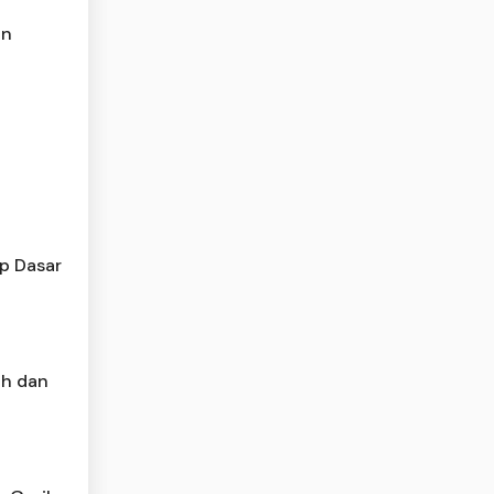
an
p Dasar
ih dan