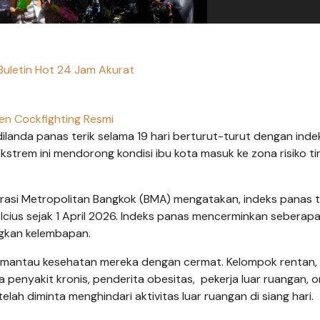
 Buletin Hot 24 Jam Akurat
en Cockfighting Resmi
 dilanda panas terik selama 19 hari berturut-turut dengan inde
rem ini mendorong kondisi ibu kota masuk ke zona risiko ti
trasi Metropolitan Bangkok (BMA) mengatakan, indeks panas 
lcius sejak 1 April 2026. Indeks panas mencerminkan seberap
gkan kelembapan.
antau kesehatan mereka dengan cermat. Kelompok rentan,
a penyakit kronis, penderita obesitas, pekerja luar ruangan, 
lah diminta menghindari aktivitas luar ruangan di siang hari.