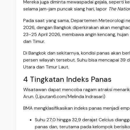
Mereka juga diminta mewaspadai gejala, seperti ke
selama jam-jam puncak siang hari, lapor
The Nation
Pada saat yang sama, Departemen Meteorologi neg
2026, dengan Bangkok diperkirakan akan menghadap
23–25 April 2026, membawa angin kencang, hujan e
dan Timur.
Di Bangkok dan sekitarnya, kondisi panas akan be
persen wilayah tersebut. Suhu bisa mencapai 39 der
Utara dan Timur Laut.
4 Tingkatan Indeks Panas
Wisatawan dapat mencoba ragam atraksi menarik d
Arun. (Liputan6.com/Melinda Indrasari)
BMA mengklasifikasikan indeks panas menjadi empa
Suhu 27,0 hingga 32,9 derajat Celcius dian
panas dan, terutama pada kelompok berisiko,