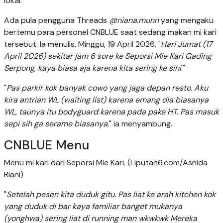
lokal.
Ada pula pengguna Threads
@niana.munn
yang mengaku
bertemu para personel CNBLUE saat sedang makan mi kari
tersebut. Ia menulis, Minggu, 19 April 2026, "
Hari Jumat (17
April 2026) sekitar jam 6 sore ke Seporsi Mie Kari Gading
Serpong, kaya biasa aja karena kita sering ke sini
."
"
Pas parkir kok banyak cowo yang jaga depan resto. Aku
kira antrian WL (waiting list) karena emang dia biasanya
WL, taunya itu bodyguard karena pada pake HT. Pas masuk
sepi sih ga serame biasanya
," ia menyambung.
CNBLUE Menu
Menu mi kari dari Seporsi Mie Kari. (Liputan6.com/Asnida
Riani)
"
Setelah pesen kita duduk gitu. Pas liat ke arah kitchen kok
yang duduk di bar kaya familiar banget mukanya
(yonghwa) sering liat di running man wkwkwk Mereka