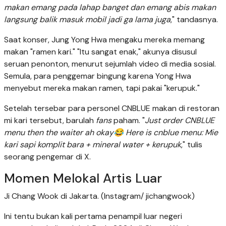
makan emang pada lahap banget dan emang abis makan
langsung balik masuk mobil jadi ga lama juga
," tandasnya.
Saat konser, Jung Yong Hwa mengaku mereka memang
makan "ramen kari." "Itu sangat enak," akunya disusul
seruan penonton, menurut sejumlah video di media sosial.
Semula, para penggemar bingung karena Yong Hwa
menyebut mereka makan ramen, tapi pakai "kerupuk."
Setelah tersebar para personel CNBLUE makan di restoran
mi kari tersebut, barulah
fans
paham. "
Just order CNBLUE
menu then the waiter ah okay😂 Here is cnblue menu: Mie
kari sapi komplit bara + mineral water + kerupuk
," tulis
seorang pengemar di X.
Momen Melokal Artis Luar
Ji Chang Wook di Jakarta. (Instagram/ jichangwook)
Ini tentu bukan kali pertama penampil luar negeri