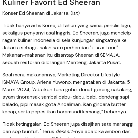
Kuliner Favorit Ed Sheeran
Konser Ed Sheeran di Jakarta. (ist)
Tidak hanya artis Korea, di tahun yang sama, penulis lagu,
sekaligus penyanyi asal Inggris, Ed Sheeran, juga mencicip
ragam kuliner Indonesia di sela kunjungan singkatnya ke
Jakarta sebagai salah satu perhentian "+-=÷x Tour."
Makanan-makanan itu disantap Sheeran di SEMAJA,
sebuah restoran di bilangan Menteng, Jakarta Pusat.
Soal menu makanannya, Marketing Director Lifestyle
ISMAYA Group, Arlene Yuwono, mengatakan di Jakarta, 5
Maret 2024, "Ada ikan tuna gohu, donat goreng cakalang,
ayam tinoransak sambal dabu-dabu, babi, dendeng sapi
balado, pipi masak gota Andaliman, ikan gindara butter
kecap, serta pepes ikan baramundi kemangi," bebernya.
Tidak ketinggalan, Ed Sheeran juga disajikan sate maranggi
dan sop buntut. "Terus
dessert
-nya ada bika ambon dan