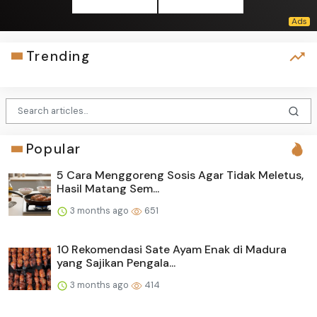
Trending
Popular
5 Cara Menggoreng Sosis Agar Tidak Meletus,
Hasil Matang Sem...
3 months ago
651
10 Rekomendasi Sate Ayam Enak di Madura
yang Sajikan Pengala...
3 months ago
414