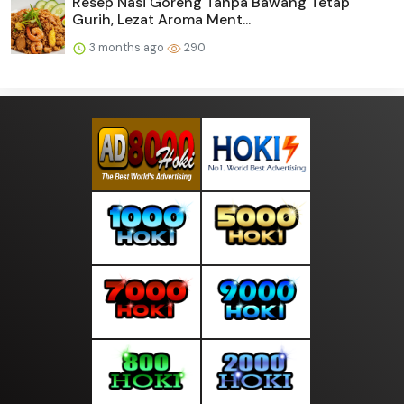
Resep Nasi Goreng Tanpa Bawang Tetap
Gurih, Lezat Aroma Ment...
3 months ago
290