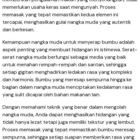
memerlukan usaha keras saat mengunyah. Proses
memasak yang tepat memastikan kedua elemen ini
tercapai, menghasilkan gulai nangka muda yang autentik
dan berkesan.
Kemampuan nangka muda untuk menyerap bumbu adalah
aspek penting yang membuat hidangan ini istimewa. Serat-
serat nangka muda berfungsi sebagai media yang baik
untuk menahan rempah-rempah dan santan, sehingga
setiap gigitan menghadirkan ledakan rasa yang kompleks
dan harmonis. Bumbu yang meresap sempurna hingga ke
bagian dalam nangka muda menciptakan kedalaman rasa
yang sulit dicapai oleh bahan makanan lain.
Dengan memahami teknik yang benar dalam mengolah
nangka muda, Anda dapat menghasilkan hidangan yang
tidak hanya lezat tetapi juga memiliki tekstur yang lembut.
Proses memasak yang tepat memastikan bumbu meresap
sempurna, sehingga setiap suapan memberikan rasa yang