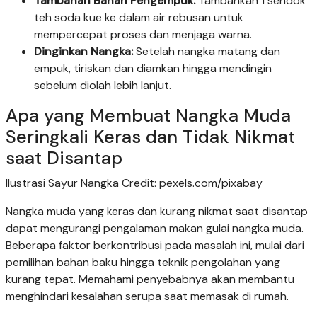
Tambahan Bahan Pengempuk:
Tambahkan 1 sendok
teh soda kue ke dalam air rebusan untuk
mempercepat proses dan menjaga warna.
Dinginkan Nangka:
Setelah nangka matang dan
empuk, tiriskan dan diamkan hingga mendingin
sebelum diolah lebih lanjut.
Apa yang Membuat Nangka Muda
Seringkali Keras dan Tidak Nikmat
saat Disantap
Ilustrasi Sayur Nangka Credit: pexels.com/pixabay
Nangka muda yang keras dan kurang nikmat saat disantap
dapat mengurangi pengalaman makan gulai nangka muda.
Beberapa faktor berkontribusi pada masalah ini, mulai dari
pemilihan bahan baku hingga teknik pengolahan yang
kurang tepat. Memahami penyebabnya akan membantu
menghindari kesalahan serupa saat memasak di rumah.