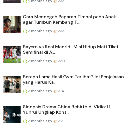
2 months ago
333
Cara Mencegah Paparan Timbal pada Anak
agar Tumbuh Kembang T...
3 months ago
333
Bayern vs Real Madrid : Misi Hidup Mati Tiket
Semifinal di A...
3 months ago
330
Berapa Lama Hasil Gym Terlihat? Ini Penjelasan
yang Harus Ka...
3 months ago
314
Sinopsis Drama China Rebirth di Vidio: Li
Yunrui Ungkap Kons...
3 months ago
313