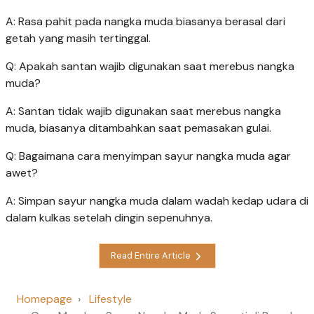
A: Rasa pahit pada nangka muda biasanya berasal dari
getah yang masih tertinggal.
Q: Apakah santan wajib digunakan saat merebus nangka
muda?
A: Santan tidak wajib digunakan saat merebus nangka
muda, biasanya ditambahkan saat pemasakan gulai.
Q: Bagaimana cara menyimpan sayur nangka muda agar
awet?
A: Simpan sayur nangka muda dalam wadah kedap udara di
dalam kulkas setelah dingin sepenuhnya.
Read Entire Article
Homepage
Lifestyle