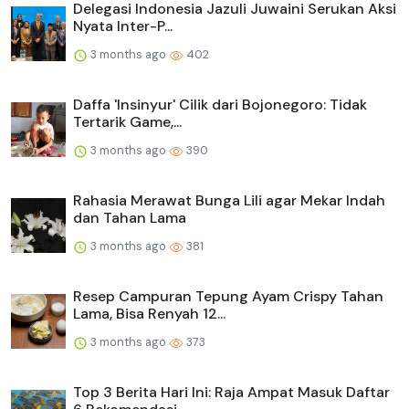
Delegasi Indonesia Jazuli Juwaini Serukan Aksi
Nyata Inter-P...
3 months ago
402
Daffa 'Insinyur' Cilik dari Bojonegoro: Tidak
Tertarik Game,...
3 months ago
390
Rahasia Merawat Bunga Lili agar Mekar Indah
dan Tahan Lama
3 months ago
381
Resep Campuran Tepung Ayam Crispy Tahan
Lama, Bisa Renyah 12...
3 months ago
373
Top 3 Berita Hari Ini: Raja Ampat Masuk Daftar