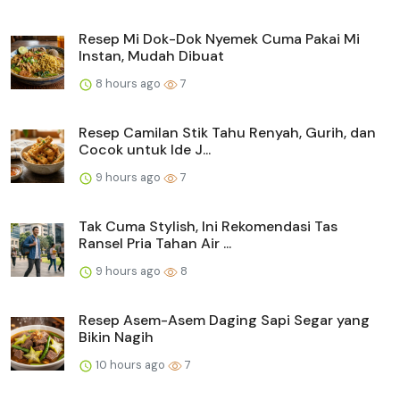
Resep Mi Dok-Dok Nyemek Cuma Pakai Mi
Instan, Mudah Dibuat
8 hours ago
7
Resep Camilan Stik Tahu Renyah, Gurih, dan
Cocok untuk Ide J...
9 hours ago
7
Tak Cuma Stylish, Ini Rekomendasi Tas
Ransel Pria Tahan Air ...
9 hours ago
8
Resep Asem-Asem Daging Sapi Segar yang
Bikin Nagih
10 hours ago
7