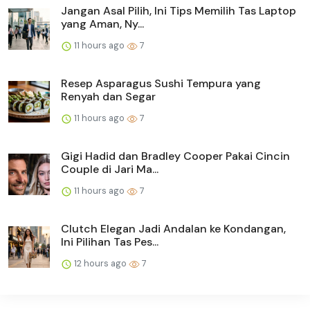
Jangan Asal Pilih, Ini Tips Memilih Tas Laptop
yang Aman, Ny...
11 hours ago
7
Resep Asparagus Sushi Tempura yang
Renyah dan Segar
11 hours ago
7
Gigi Hadid dan Bradley Cooper Pakai Cincin
Couple di Jari Ma...
11 hours ago
7
Clutch Elegan Jadi Andalan ke Kondangan,
Ini Pilihan Tas Pes...
12 hours ago
7