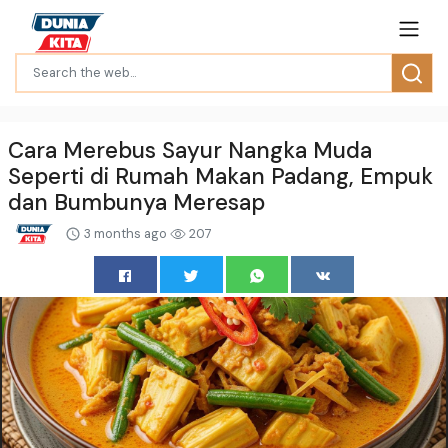
Cara Merebus Sayur Nangka Muda
Seperti di Rumah Makan Padang, Empuk
dan Bumbunya Meresap
3 months ago
207