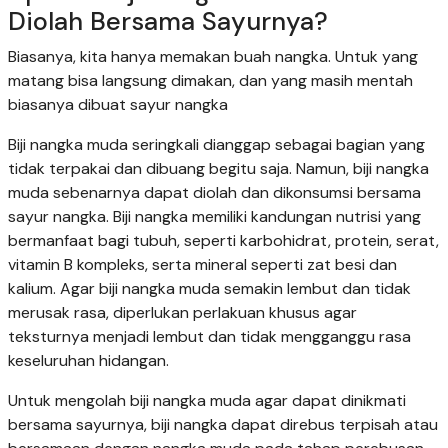
Diolah Bersama Sayurnya?
Biasanya, kita hanya memakan buah nangka. Untuk yang
matang bisa langsung dimakan, dan yang masih mentah
biasanya dibuat sayur nangka
Biji nangka muda seringkali dianggap sebagai bagian yang
tidak terpakai dan dibuang begitu saja. Namun, biji nangka
muda sebenarnya dapat diolah dan dikonsumsi bersama
sayur nangka. Biji nangka memiliki kandungan nutrisi yang
bermanfaat bagi tubuh, seperti karbohidrat, protein, serat,
vitamin B kompleks, serta mineral seperti zat besi dan
kalium. Agar biji nangka muda semakin lembut dan tidak
merusak rasa, diperlukan perlakuan khusus agar
teksturnya menjadi lembut dan tidak mengganggu rasa
keseluruhan hidangan.
Untuk mengolah biji nangka muda agar dapat dinikmati
bersama sayurnya, biji nangka dapat direbus terpisah atau