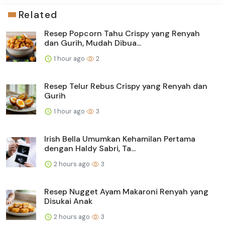
Related
Resep Popcorn Tahu Crispy yang Renyah
dan Gurih, Mudah Dibua...
1 hour ago
2
Resep Telur Rebus Crispy yang Renyah dan
Gurih
1 hour ago
3
Irish Bella Umumkan Kehamilan Pertama
dengan Haldy Sabri, Ta...
2 hours ago
3
Resep Nugget Ayam Makaroni Renyah yang
Disukai Anak
2 hours ago
3