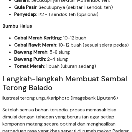
Garam
: Secukupnya (sekitar 1-2 sendok teh)
Gula Pasir
: Secukupnya (sekitar 1 sendok teh)
Penyedap
: 1/2 - 1 sendok teh (opsional)
Bumbu Halus
Cabai Merah Keriting
: 10-12 buah
Cabai Rawit Merah
: 10-12 buah (sesuai selera pedas)
Bawang Merah
: 5-8 siung
Bawang Putih
: 2-4 siung
Tomat Merah
: 1 buah (ukuran sedang)
Langkah-langkah Membuat Sambal
Terong Balado
ilustrasi terong ungu/kariphoto (Imagebank Liputan6)
Setelah semua bahan tersedia, proses memasak bisa
dimulai dengan tahapan yang berurutan agar setiap
komponen matang secara optimal dan menghasilkan
perpaduan rasa yang khas seperti di rumah makan Padang.