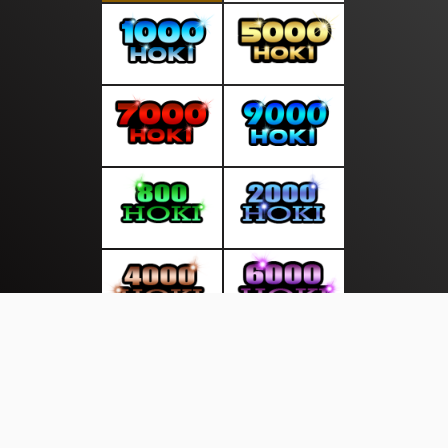
About Us
·
Contact Us
·
Terms & Conditions
·
© http://duniakita.info 2026. All rights are reserved