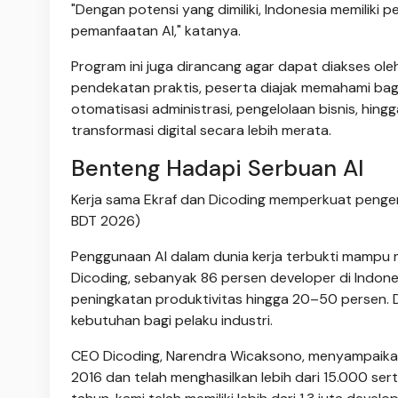
"Dengan potensi yang dimiliki, Indonesia memiliki
pemanfaatan AI," katanya.
Program ini juga dirancang agar dapat diakses ole
pendekatan praktis, peserta diajak memahami baga
otomatisasi administrasi, pengelolaan bisnis, hin
transformasi digital secara lebih merata.
Benteng Hadapi Serbuan AI
Kerja sama Ekraf dan Dicoding memperkuat pengemba
BDT 2026)
Penggunaan AI dalam dunia kerja terbukti mampu m
Dicoding, sebanyak 86 persen developer di Indon
peningkatan produktivitas hingga 20–50 persen. Da
kebutuhan bagi pelaku industri.
CEO Dicoding, Narendra Wicaksono, menyampaikan
2016 dan telah menghasilkan lebih dari 15.000 sertif