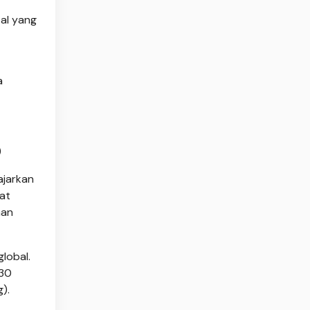
tal yang
a
)
ajarkan
pat
han
lobal.
 30
).