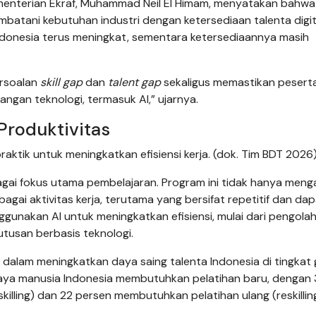
Kementerian Ekraf, Muhammad Neil El Himam, menyatakan bahwa
mbatani kebutuhan industri dengan ketersediaan talenta digi
 Indonesia terus meningkat, sementara ketersediaannya masih
rsoalan
skill gap
dan
talent gap
sekaligus memastikan pesert
ngan teknologi, termasuk AI,” ujarnya.
Produktivitas
ktik untuk meningkatkan efisiensi kerja. (dok. Tim BDT 2026
gai fokus utama pembelajaran. Program ini tidak hanya meng
bagai aktivitas kerja, terutama yang bersifat repetitif dan da
ggunakan AI untuk meningkatkan efisiensi, mulai dari pengola
tusan berbasis teknologi.
 dalam meningkatkan daya saing talenta Indonesia di tingkat g
daya manusia Indonesia membutuhkan pelatihan baru, dengan
lling) dan 22 persen membutuhkan pelatihan ulang (reskilling