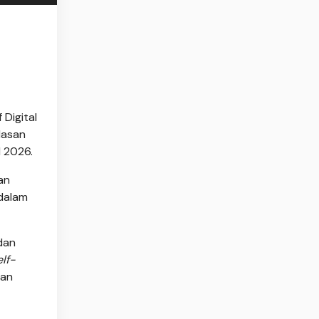
Digital
dasan
l 2026.
an
 dalam
dan
elf-
kan