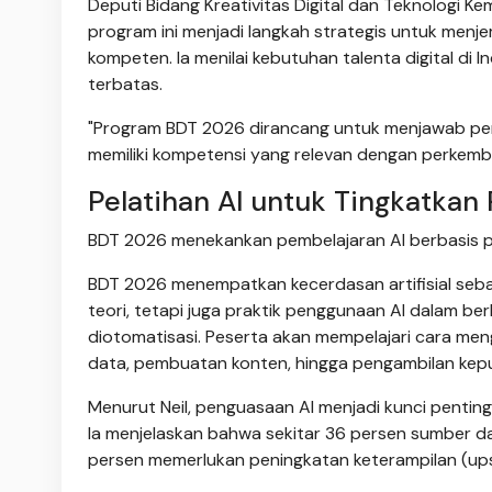
Deputi Bidang Kreativitas Digital dan Teknologi 
program ini menjadi langkah strategis untuk menje
kompeten. Ia menilai kebutuhan talenta digital di
terbatas.
"Program BDT 2026 dirancang untuk menjawab pe
memiliki kompetensi yang relevan dengan perkemba
Pelatihan AI untuk Tingkatkan 
BDT 2026 menekankan pembelajaran AI berbasis pra
BDT 2026 menempatkan kecerdasan artifisial seba
teori, tetapi juga praktik penggunaan AI dalam ber
diotomatisasi. Peserta akan mempelajari cara men
data, pembuatan konten, hingga pengambilan kepu
Menurut Neil, penguasaan AI menjadi kunci penting
Ia menjelaskan bahwa sekitar 36 persen sumber 
persen memerlukan peningkatan keterampilan (upski