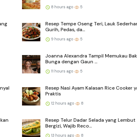
8 hours ago
5
ang
Resep Tempe Oseng Teri, Lauk Sederha
Gurih, Pedas, da...
9 hours ago
5
Joanna Alexandra Tampil Memukau Ba
Bunga dengan Gaun ...
11 hours ago
5
nyal
Resep Nasi Ayam Kalasan Rice Cooker 
Praktis
12 hours ago
8
Ikan
Resep Telur Dadar Selada yang Lembut
Bergizi, Wajib Reco...
13 hours ago
8