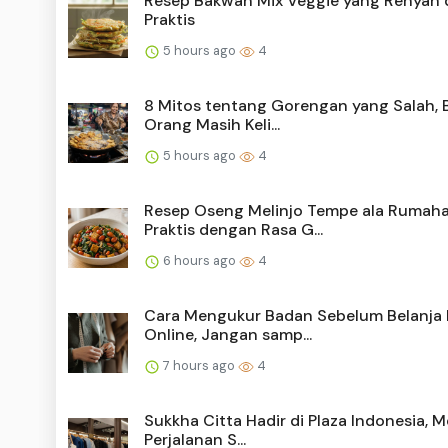
Resep Bakwan Mix Veggie yang Renyah 
Praktis
5 hours ago
4
8 Mitos tentang Gorengan yang Salah, 
Orang Masih Keli...
5 hours ago
4
Resep Oseng Melinjo Tempe ala Rumaha
Praktis dengan Rasa G...
6 hours ago
4
Cara Mengukur Badan Sebelum Belanja 
Online, Jangan samp...
7 hours ago
4
Sukkha Citta Hadir di Plaza Indonesia, 
Perjalanan S...