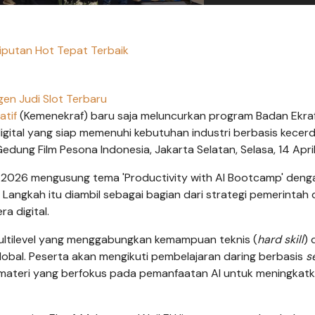
iputan Hot Tepat Terbaik
en Judi Slot Terbaru
atif
(Kemenekraf) baru saja meluncurkan program Badan Ekraf 
gital yang siap memenuhi kebutuhan industri berbasis kecer
edung Film Pesona Indonesia, Jakarta Selatan, Selasa, 14 Apri
DT 2026 mengusung tema 'Productivity with AI Bootcamp' deng
. Langkah itu diambil sebagai bagian dari strategi pemerintah
era digital.
 multilevel yang menggabungkan kemampuan teknis (
hard skill
) 
 global. Peserta akan mengikuti pembelajaran daring berbasis
s
 materi yang berfokus pada pemanfaatan AI untuk meningkat