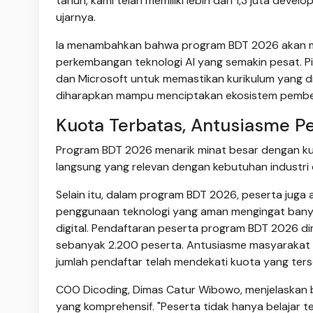
tahun, kami telah memiliki lebih dari 1,3 juta deve
ujarnya.
Ia menambahkan bahwa program BDT 2026 akan me
perkembangan teknologi AI yang semakin pesat. P
dan Microsoft untuk memastikan kurikulum yang dig
diharapkan mampu menciptakan ekosistem pembelaj
Kuota Terbatas, Antusiasme Pe
Program BDT 2026 menarik minat besar dengan kuo
langsung yang relevan dengan kebutuhan industri d
Selain itu, dalam program BDT 2026, peserta juga
penggunaan teknologi yang aman mengingat bany
digital. Pendaftaran peserta program BDT 2026 dim
sebanyak 2.200 peserta. Antusiasme masyarakat t
jumlah pendaftar telah mendekati kuota yang ters
COO Dicoding, Dimas Catur Wibowo, menjelaskan 
yang komprehensif. "Peserta tidak hanya belajar teo