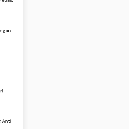
Pedas,
angan
ri
 Anti