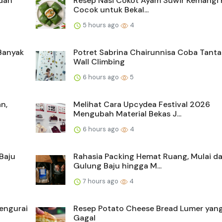
dan
Resep Nasi Cokot Ayam Suwir Kemangi 
Cocok untuk Bekal...
5 hours ago
4
Banyak
Potret Sabrina Chairunnisa Coba Tant
Wall Climbing
6 hours ago
5
n,
Melihat Cara Upcydea Festival 2026
Mengubah Material Bekas J...
6 hours ago
4
Baju
Rahasia Packing Hemat Ruang, Mulai da
Gulung Baju hingga M...
7 hours ago
4
Mengurai
Resep Potato Cheese Bread Lumer yang
Gagal