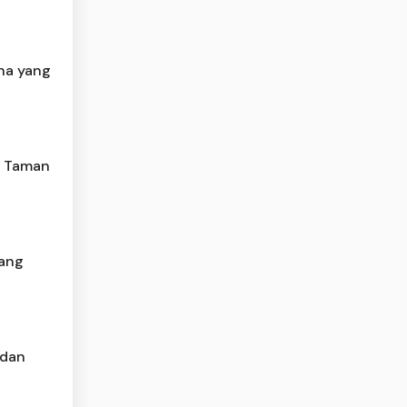
na yang
k Taman
yang
 dan