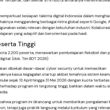
loper terdaftar, dan sekitar 879 ribu di antaranya menerima bea
mperkuat kesiapan talenta digital Indonesia dalam mengha
ihaknya menggandeng berbagai mitra global seperti Google, 
unakan selalu relevan dengan kebutuhan industri. Kolaborasi 
aran yang adaptif dan berorientasi pada hasil.
serta Tinggi
ta 2.200 peserta, menawarkan pembelajaran fleksibel dan p
igital. (dok. Tim BDT 2026)
 akan dibekali dasar-dasar cyber security untuk memastikan
aknya kasus kegagalan startup akibat lemahnya sistem kea
ulai sejak 13 April hingga 31 Mei 2026 dengan kuota terbatas
erhadap program ini tergolong tinggi, bahkan dalam waktu s
edia.
bahwa program ini dirancang untuk memberikan pengalaman b
ri, tetapi juga praktik langsung melalui kurikulum yang releva