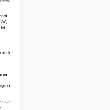
siswa,"
dapi
AWS,
ini
raktik
manan
ingkat
elajar
n