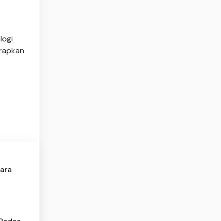
logi
arapkan
cara