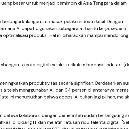
 peluang besar untuk menjadi pemimpin di Asia Tenggara dalam
h berbagai kalangan, termasuk pelaku industri kecil. Dengan
imana AI dapat digunakan sebagai alat bantu kerja, seperti
gga optimalisasi produksi. Hal ini diharapkan mampu mendorong
ngan talenta digital melalui kurikulum berbasis industri. (d
eningkatkan produktivitas secara signifikan. Berdasarkan sur
esia telah menggunakan AI, dan 94 persen di antaranya mera
ta ini menunjukkan bahwa adopsi AI bukan lagi pilihan, mela
 bahwa kolaborasi dengan pemerintah sudah berlangsung se
ikasi di bidang IT dan melatih ratusan ribu talenta digital. "Se