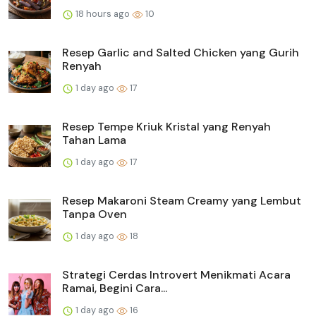
18 hours ago
10
Resep Garlic and Salted Chicken yang Gurih
Renyah
1 day ago
17
Resep Tempe Kriuk Kristal yang Renyah
Tahan Lama
1 day ago
17
Resep Makaroni Steam Creamy yang Lembut
Tanpa Oven
1 day ago
18
Strategi Cerdas Introvert Menikmati Acara
Ramai, Begini Cara...
1 day ago
16