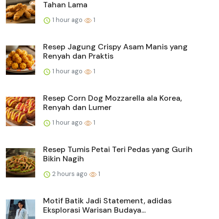
Tahan Lama
1 hour ago
1
Resep Jagung Crispy Asam Manis yang
Renyah dan Praktis
1 hour ago
1
Resep Corn Dog Mozzarella ala Korea,
Renyah dan Lumer
1 hour ago
1
Resep Tumis Petai Teri Pedas yang Gurih
Bikin Nagih
2 hours ago
1
Motif Batik Jadi Statement, adidas
Eksplorasi Warisan Budaya...