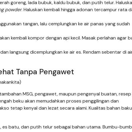
 goreng, lada bubuk, kaldu bubuk, dan putih telur. Haluskan
ng powder
. Haluskan kembali hingga adonan tercampur rata 
ggunakan tangan, lalu cemplungkan ke air panas yang sudah
akan kembali kompor dengan api kecil. Masak perlahan agar 
n langsung dicemplungkan ke air es. Rendam sebentar di air 
Sehat Tanpa Pengawet
akankita)
tambahan MSG, pengawet, maupun pengenyal buatan, resep i
engah beku akan memudahkan proses penggilingan dan
kso tetap kenyal dan lezat secara alami. Kualitas bahan baku
a, es batu, dan putih telur sebagai bahan utama. Bumbu-bum