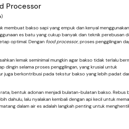
d Processor
a)
ntuk membuat bakso sapi yang empuk dan kenyal menggunaka
enggunaan es batu yang cukup banyak dan teknik perebusan 
tetap optimal. Dengan
food processor
, proses penggilingan da
isahkan lemak seminimal mungkin agar bakso tidak terlalu ber
p dingin selama proses penggilingan, yang krusial untuk
r juga berkontribusi pada tekstur bakso yang lebih padat da
r rata, bentuk adonan menjadi bulatan-bulatan bakso. Rebus 
bih dahulu, lalu nyalakan kembali dengan api kecil untuk mem
atang dalam air es adalah langkah penting untuk menghenti