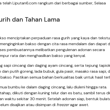
 telah Liputan6.com rangkum dari berbagai sumber, Selasa
urih dan Tahan Lama
kso menciptakan perpaduan rasa gurih yang kaya dan tekstu
g menginginkan bakso dengan cita rasa mendalam dan dapat 
roses pembuatannya melibatkan pengulenan adonan secara
pur rata dan menghasilkan bakso yang kenyal.
 sapi cincang dan daging ayam cincang, serta tepung tapioka
n putih goreng, lada bubuk, gula pasir, masako rasa sapi, 
akso. Pastikan semua bahan berkualitas baik untuk hasil terb
 bumbu ke dalam daging cincang, lalu diuleni hingga rata.
ap, diikuti dengan kuning telur dan es batu, sambil terus di
n waktu sekitar 30 menit. Setelah adonan siap, bentuk bulat
elum disajikan atau disimpan di
freezer
agar awet.