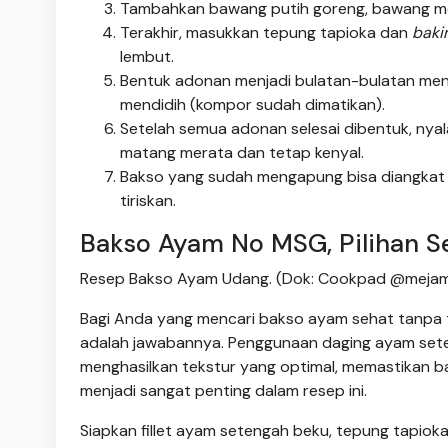
Tambahkan bawang putih goreng, bawang merah
Terakhir, masukkan tepung tapioka dan
baki
lembut.
Bentuk adonan menjadi bulatan-bulatan men
mendidih (kompor sudah dimatikan).
Setelah semua adonan selesai dibentuk, nyal
matang merata dan tetap kenyal.
Bakso yang sudah mengapung bisa diangkat da
tiriskan.
Bakso Ayam No MSG, Pilihan 
Resep Bakso Ayam Udang. (Dok: Cookpad @mejam
Bagi Anda yang mencari bakso ayam sehat tanpa 
adalah jawabannya. Penggunaan daging ayam set
menghasilkan tekstur yang optimal, memastikan ba
menjadi sangat penting dalam resep ini.
Siapkan fillet ayam setengah beku, tepung tapiok