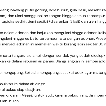
g, bawang putih goreng, lada bubuk, gula pasir, masako ras
yam) dan uleni menggunakan tangan hingga semua tercampur 
ioka sedikit demi sedikit (disarankan 3 kali) dan uleni hing
ke dalam adonan dan lanjutkan menguleni hingga adonan kalis
nguleni hingga es batu tercampur rata dengan adonan. Prose
menjadi adonan ini memakan waktu kurang lebih sekitar 30 
satu tangan, lalu ambil dengan sendok yang sudah dicelupk
kan ke dalam rebusan air panas. Ulangi langkah ini sampai ad
so mengapung. Setelah mengapung, sesekali aduk agar matan
ukkan ke dalam air dingin.
tol bakso siap disajikan.
pan di dalam
freezer
untuk stok, karena bakso yang disimpan 
ulan-bulan.