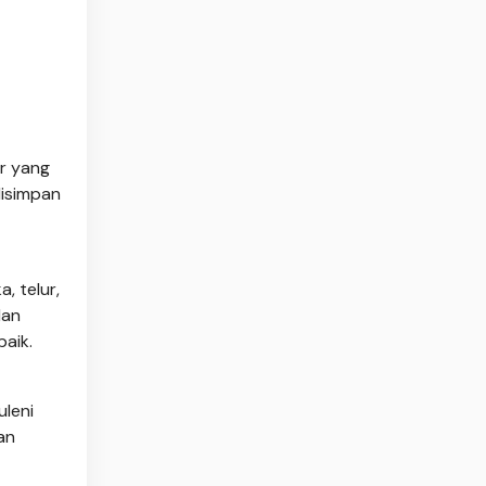
r yang
disimpan
, telur,
dan
aik.
uleni
an