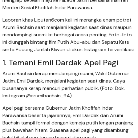
mengilap setelah maju ke Pilkada Jatim bersama mantan
Menteri Sosial Khofifah Indar Parawansa.
Laporan khas Liputan6com kali ini merangka enam potret
Arumi Bachsin saat menjalani kegiatan saat dinas maupun
mendampingi suami ke berbagai acara penting. Foto-foto
ini diunggah bintang film Putih Abu-abu dan Sepatu Kets
serta Pocong Jumlah Kliwon di akun Instagram terverifikasi.
1. Temani Emil Dardak Apel Pagi
Arumi Bachsin kerap mendampingi suami, Wakil Gubernur
Jatim, Emil Dardak, menjalani kegiatan saat dinas. Gaya
busananya kerap mencuri perhatian publik. (Foto: Dok.
Instagram @arumibachsin_94)
Apel pagi bersama Gubernur Jatim Khofifah Indar
Parawansa beserta jajarannya, Emil Dardak dan Arumi
Bachsin tampil formal dengan kemeja putih lengan panjang
plus bawahan hitam. Suasana apel pagi yang disambung
halal bihalal pun terasa hangat dan guyub.