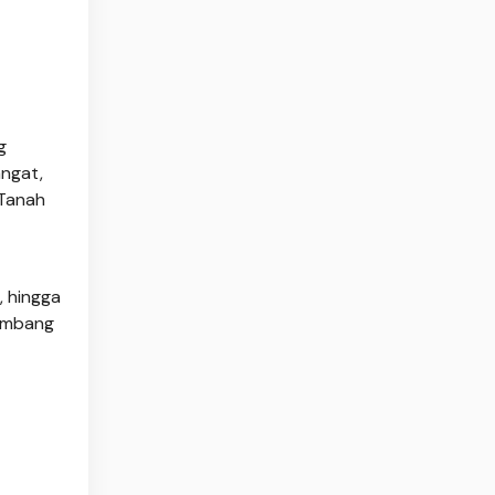
g
angat,
 Tanah
, hingga
eimbang