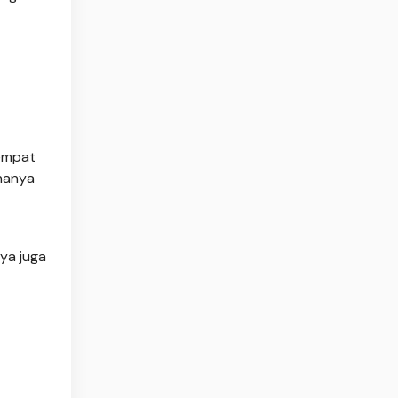
Tempat
ananya
ya juga