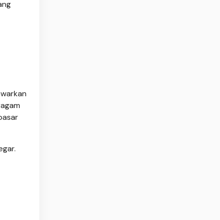
ang
awarkan
eragam
pasar
egar.