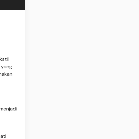
stil
s yang
 makan
menjadi
b
ati