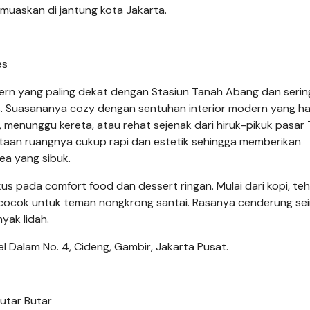
muaskan di jantung kota Jakarta.
es
odern yang paling dekat dengan Stasiun Tanah Abang dan serin
tas. Suasananya cozy dengan sentuhan interior modern yang h
enunggu kereta, atau rehat sejenak dari hiruk-pikuk pasar
ataan ruangnya cukup rapi dan estetik sehingga memberikan
ea yang sibuk.
pada comfort food dan dessert ringan. Mulai dari kopi, teh
 cocok untuk teman nongkrong santai. Rasanya cenderung s
yak lidah.
el Dalam No. 4, Cideng, Gambir, Jakarta Pusat.
utar Butar