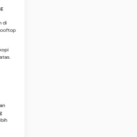
ng
 di
rooftop
kopi
atas.
kan
g
ebih