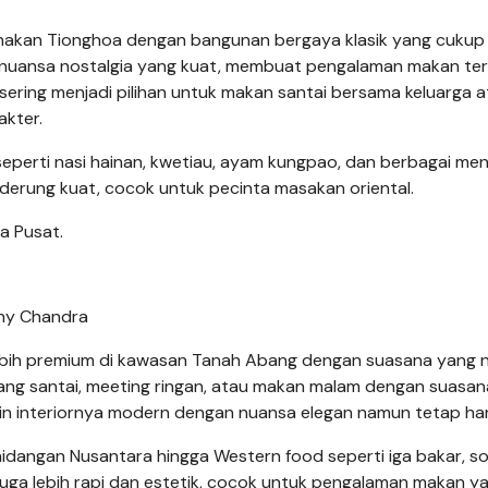
nakan Tionghoa dengan bangunan bergaya klasik yang cukup 
 nuansa nostalgia yang kuat, membuat pengalaman makan te
ering menjadi pilihan untuk makan santai bersama keluarga 
akter.
perti nasi hainan, kwetiau, ayam kungpao, dan berbagai me
erung kuat, cocok untuk pecinta masakan oriental.
a Pusat.
ny Chandra
g lebih premium di kawasan Tanah Abang dengan suasana yang
iang santai, meeting ringan, atau makan malam dengan suasa
ain interiornya modern dengan nuansa elegan namun tetap ha
idangan Nusantara hingga Western food seperti iga bakar, s
juga lebih rapi dan estetik, cocok untuk pengalaman makan y