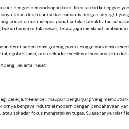
uliner dengan pemandangan kota Jakarta dari ketinggian ya
nya terasa lebih santai dan romantis dengan city light yang
ng cocok untuk melepas penat setelah beraktivitas seharian
bukan hanya untuk makan, tetapi juga menikmati ambience 
nan berat seperti nasi goreng, pasta, hingga aneka minuman 
tai, ngobrol lama, atau sekadar menikmati suasana kota dari 
h Abang, Jakarta Pusat.
 bagi pekerja, freelancer, maupun pengunjung yang membutuh
teriornya bergaya industrial modern dengan pencahayaan yan
 atau sekadar fokus mengerjakan tugas. Suasananya relatif l