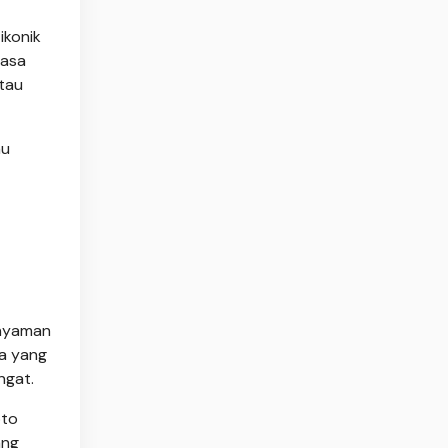
ikonik
rasa
atau
nu
 nyaman
na yang
ngat.
oto
ang