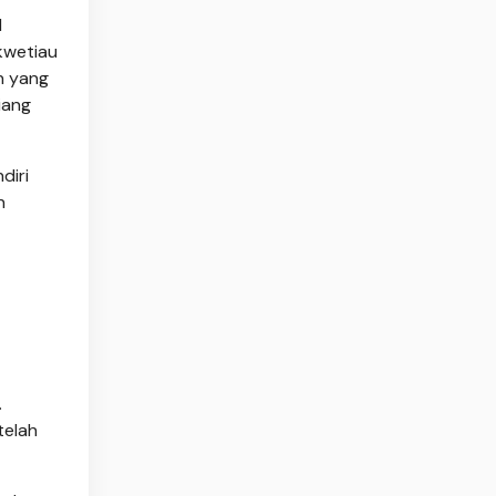
l
kwetiau
n yang
iang
diri
n
.
telah