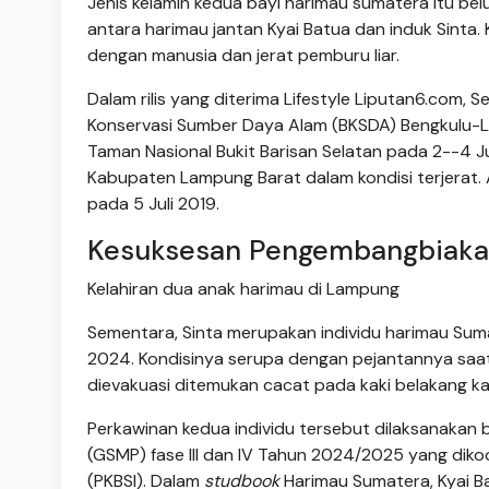
Jenis kelamin kedua bayi harimau sumatera itu be
antara harimau jantan Kyai Batua dan induk Sinta
dengan manusia dan jerat pemburu liar.
Dalam rilis yang diterima Lifestyle Liputan6.com, 
Konservasi Sumber Daya Alam (BKSDA) Bengkulu-
Taman Nasional Bukit Barisan Selatan pada 2--4 
Kabupaten Lampung Barat dalam kondisi terjerat. A
pada 5 Juli 2019.
Kesuksesan Pengembangbiakan
Kelahiran dua anak harimau di Lampung
Sementara, Sinta merupakan individu harimau Sum
2024. Kondisinya serupa dengan pejantannya saat
dievakuasi ditemukan cacat pada kaki belakang k
Perkawinan kedua individu tersebut dilaksanaka
(GSMP) fase III dan IV Tahun 2024/2025 yang dik
(PKBSI). Dalam
studbook
Harimau Sumatera, Kyai B