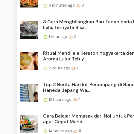
6 minutes ago
0
8 Cara Menghilangkan Bau Tanah pada 
Lele, Ternyata Bisa...
1 hour ago
0
Ritual Mandi ala Keraton Yogyakarta de
Aroma Lulur Teh y...
2 hours ago
0
Top 3 Berita Hari Ini: Penumpang di Ban
Haneda Jepang Wa...
13 hours ago
11
Cara Belajar Memasak dari Nol untuk Pe
agar Cepat Mahir ...
14 hours ago
11