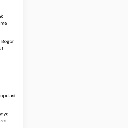
ak
tama
n Bogor
ut
opulasi
nnya
aret