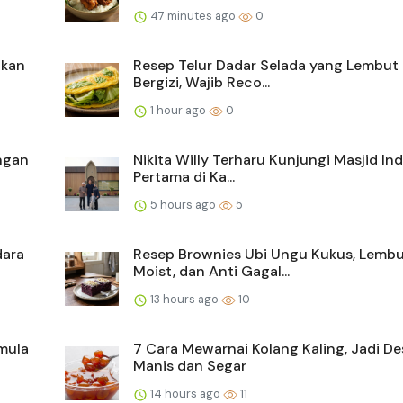
47 minutes ago
0
Ikan
Resep Telur Dadar Selada yang Lembut
Bergizi, Wajib Reco...
1 hour ago
0
ngan
Nikita Willy Terharu Kunjungi Masjid In
Pertama di Ka...
5 hours ago
5
dara
Resep Brownies Ubi Ungu Kukus, Lembu
Moist, dan Anti Gagal...
13 hours ago
10
mula
7 Cara Mewarnai Kolang Kaling, Jadi De
Manis dan Segar
14 hours ago
11