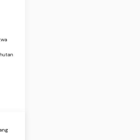
twa
 hutan
yang