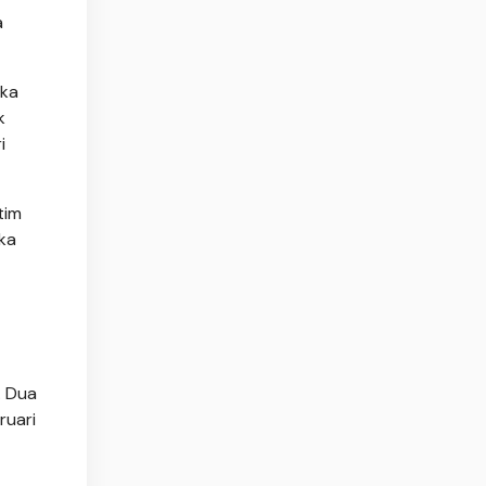
a
eka
k
i
tim
ka
. Dua
ruari