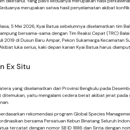
lum diketahui. Yang pasti keduanya merupakan hasil perkawina
. Keduanya merupakan satwa hasil penyelamatan akibat konflik
Selasa, 5 Mei 2026, Kyai Batua sebelumnya diselamatkan tim Bal
Lampung bersama-sama dengan Tim Reaksi Cepat (TRC) Balai
Juli 2019 di Dusun Baru Ampar, Pekon Sukamarga Kecamatan S
kibat luka serius, kaki depan kanan Kyai Batua harus diamput
 Ex Situ
atera yang diselamatkan dari Provinsi Bengkulu pada Desemb
 ditemukan, yaitu mengalami cedera berat akibat jerat pada 
anan.
n berdasarkan rekomendasi program Global Species Manageme
oordinasikan bersama Persatuan Kebun Binatang Seluruh Indon
atua tercatat dengan nomor SB ID 1886 dan Sinta dengan no