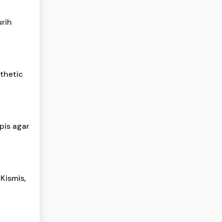
rih
thetic
pis agar
Kismis,