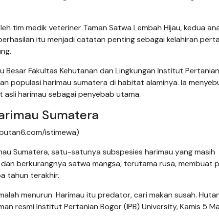
eh tim medik veteriner Taman Satwa Lembah Hijau, kedua an
rhasilan itu menjadi catatan penting sebagai kelahiran per
ung.
uru Besar Fakultas Kehutanan dan Lingkungan Institut Pertania
nan populasi harimau sumatera di habitat alaminya. Ia menyeb
t asli harimau sebagai penyebab utama.
arimau Sumatera
iputan6.com/istimewa)
rimau Sumatera, satu-satunya subspesies harimau yang masih
n dan berkurangnya satwa mangsa, terutama rusa, membuat p
 tahun terakhir.
alah menurun. Harimau itu predator, cari makan susah. Huta
laman resmi Institut Pertanian Bogor (IPB) University, Kamis 5 M