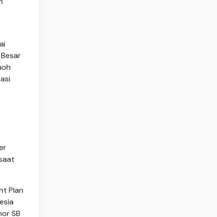
n
ai
 Besar
uoh
asi
er
saat
nt Plan
esia
mor SB