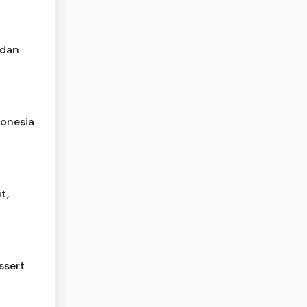
 dan
donesia
t,
ssert