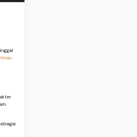
inggal
rimau
akter
lam
sebagai