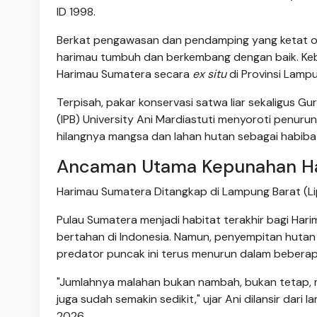
ID 1998.
Berkat pengawasan dan pendamping yang ketat ol
harimau tumbuh dan berkembang dengan baik. Kebe
Harimau Sumatera secara
ex situ
di Provinsi Lamp
Terpisah, pakar konservasi satwa liar sekaligus G
(IPB) University Ani Mardiastuti menyoroti penuru
hilangnya mangsa dan lahan hutan sebagai habiba
Ancaman Utama Kepunahan H
Harimau Sumatera Ditangkap di Lampung Barat (L
Pulau Sumatera menjadi habitat terakhir bagi Ha
bertahan di Indonesia. Namun, penyempitan huta
predator puncak ini terus menurun dalam beberapa
"Jumlahnya malahan bukan nambah, bukan tetap, m
juga sudah semakin sedikit," ujar Ani dilansir dari 
2026.