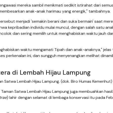
gawasi mereka sambil menikmati sedikit istirahat dari semu
 membesarkan anak-anak harimau yang energik," tambahnya.
rsebut menjadi 'semakin berani dan suka bermain' saat mer
hwa kepribadian individu mulai muncul, dengan salah satu ana
ncolok dan sering memilih untuk menghabiskan waktu jauh dar
enghabiskan waktu mengamati Tipah dan anak-anaknya," jelas 
ses perkenalan ini, dan sungguh menyenangkan melihat dinami
tera di Lembah Hijau Lampung
an Satwa Lembah Hijau Lampung. (dok. Biro Humas Kemenhut)
i Taman Satwa Lembah Hijau Lampung juga membuahkan hasil
trae
) lahir dengan selamat di lembaga konservasi itu pada Feb