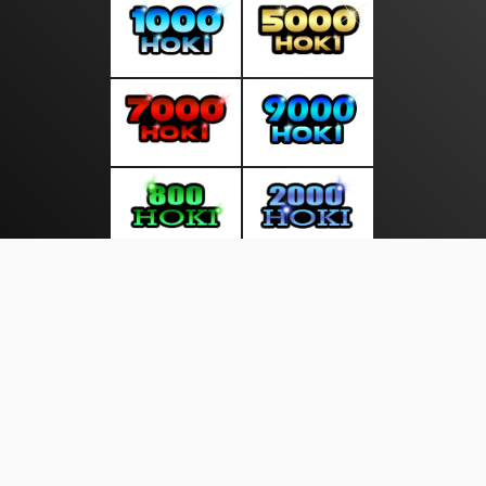
About Us
·
Contact Us
·
Terms & Conditions
·
© http://duniakita.info 2026. All rights are reserved