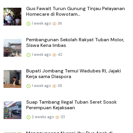
Gus Fawait Turun Gunung Tinjau Pelayanan
Homecare di Rowotam...
1 week ago
36
Pembangunan Sekolah Rakyat Tuban Molor,
Siswa Kena Imbas
1 week ago
42
Bupati Jombang Temui Wadubes RI, Jajaki
Kerja sama Diaspora
1 week ago
38
Suap Tambang Ilegal Tuban Seret Sosok
Perempuan Kejaksaan
2 weeks ago
121