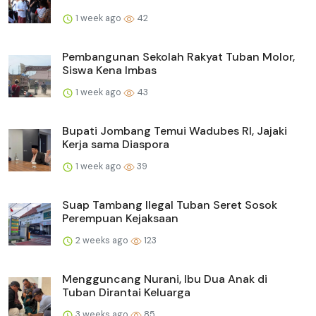
1 week ago
42
Pembangunan Sekolah Rakyat Tuban Molor,
Siswa Kena Imbas
1 week ago
43
Bupati Jombang Temui Wadubes RI, Jajaki
Kerja sama Diaspora
1 week ago
39
Suap Tambang Ilegal Tuban Seret Sosok
Perempuan Kejaksaan
2 weeks ago
123
Mengguncang Nurani, Ibu Dua Anak di
Tuban Dirantai Keluarga
3 weeks ago
85