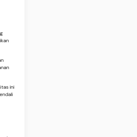
ng
ikan
an
anan
tas ini
endali