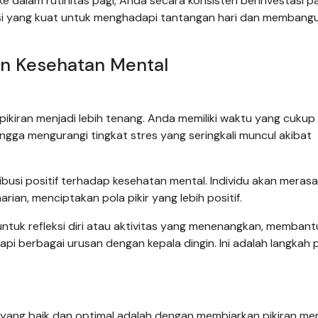
e dalam rutinitas pagi, Anda secara konsisten berinvestasi p
dasi yang kuat untuk menghadapi tantangan hari dan membang
an Kesehatan Mental
kiran menjadi lebih tenang. Anda memiliki waktu yang cukup
ngga mengurangi tingkat stres yang seringkali muncul akibat
usi positif terhadap kesehatan mental. Individu akan merasa
arian, menciptakan pola pikir yang lebih positif.
untuk refleksi diri atau aktivitas yang menenangkan, membant
 berbagai urusan dengan kepala dingin. Ini adalah langkah p
 yang baik dan optimal adalah dengan membiarkan pikiran men