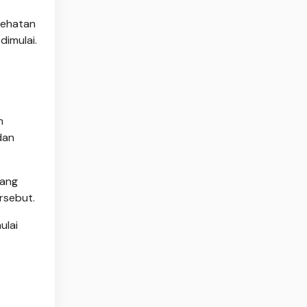
esehatan
dimulai.
m
dan
yang
rsebut.
ulai