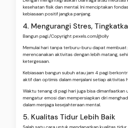
Dengan mengintegrasikan olahraga atau meditasi k
kesehatan fisik dan mental. Ini menciptakan fon
kebiasaan positif jangka panjang.
4. Mengurangi Stres, Tingkatk
Bangun pagi./Copyright pexels.com/@olly
Memulai hari tanpa terburu-buru dapat membuat pi
merencanakan aktivitas dengan lebih matang, sehi
ketergesaan.
Kebiasaan bangun subuh atau jam 4 pagi berkontrib
aktif dan optimis dalam menjalani setiap aktivitas h
Waktu tenang di pagi hari juga bisa dimanfaatkan 
mengatur emosi dan mempersiapkan diri menghadapi
dalam menjaga kesejahteraan mental.
5. Kualitas Tidur Lebih Baik
Salah satu cara untuk mendapatkan kualitas tidur