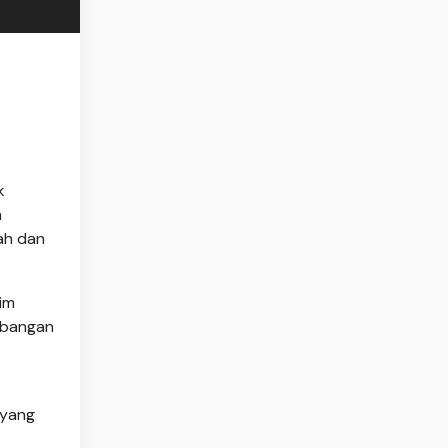
k
h
ah dan
im
mbangan
 yang