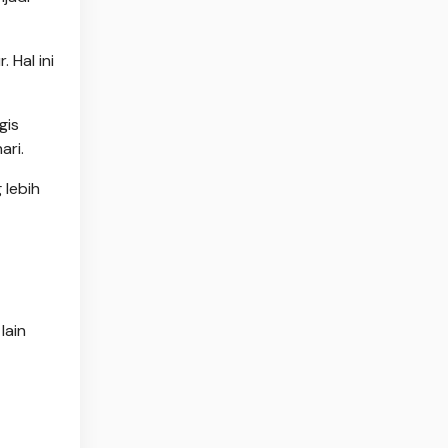
 Hal ini
gis
ari.
 lebih
lain