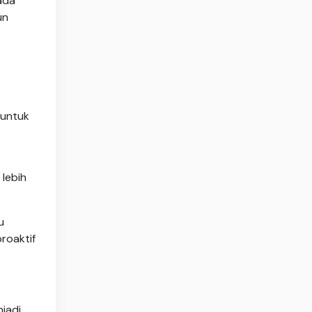
ada
un
 untuk
 lebih
u
roaktif
jadi