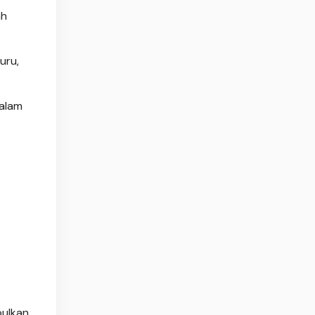
ah
uru,
dalam
ulkan,