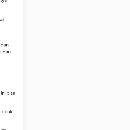
ngat
us.
, dan
i dan
Ini bisa
i tidak